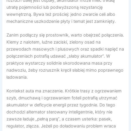
rozruch dalej jest ospały, akumulator może mieć trwałą
utratę pojemności lub podwyższoną rezystancję
wewnętrzną. Bywa też prościej: jedno zwarcie celi albo
mechaniczne uszkodzenie płyty i temat jest zamknięty.
Zanim podłączy się prostownik, warto obejrzeć połączenia.
Klemy z nalotem, luźne zaciski, zielony osad na
przewodach masowych i plusowych oraz spadki napięć na
połączeniach potrafią udawać „słaby akumulator”. W
praktyce wystarczy solidnie skorodowana masa przy
nadwoziu, żeby rozrusznik kręcił słabiej mimo poprawnego
ładowania.
Kontekst auta ma znaczenie. Krótkie trasy z ogrzewaniem
szyb, dmuchawą i ogrzewaniem foteli potrafią utrzymać
akumulator w deficycie energii przez tygodnie. Do tego
dochodzi alternator sterowany inteligentnie, który nie
zawsze ładuje „pełną parą”, a czasem usterka: pasek,
regulator, złącza. Jeżeli po doładowaniu problem wraca