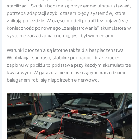
stabilizacji. Skutki uboczne są przyziemne: utrata ustawień,
potrzeba adaptacji szyb, czasem błędy systemów, które
znikają po jeździe. W części modeli potrafi też pojawić się
konieczność ponownego „zarejestrowania” akumulatora w
systemie zarządzania energią, jeśli był wymieniany.
Warunki otoczenia są istotne także dla bezpieczeństwa.
Wentylacja, suchość, stabilne podparcie i brak źródeł
zapłonu w pobliżu to podstawa przy każdym akumulatorze
kwasowym. W garażu z piecem, iskrzącymi narzędziami i
bałaganem robi się niepotrzebnie nerwowo.