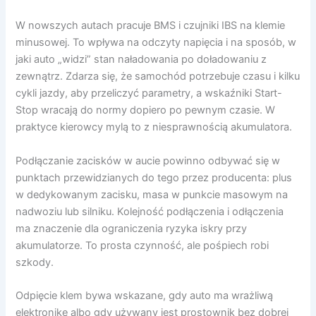
W nowszych autach pracuje BMS i czujniki IBS na klemie
minusowej. To wpływa na odczyty napięcia i na sposób, w
jaki auto „widzi” stan naładowania po doładowaniu z
zewnątrz. Zdarza się, że samochód potrzebuje czasu i kilku
cykli jazdy, aby przeliczyć parametry, a wskaźniki Start-
Stop wracają do normy dopiero po pewnym czasie. W
praktyce kierowcy mylą to z niesprawnością akumulatora.
Podłączanie zacisków w aucie powinno odbywać się w
punktach przewidzianych do tego przez producenta: plus
w dedykowanym zacisku, masa w punkcie masowym na
nadwoziu lub silniku. Kolejność podłączenia i odłączenia
ma znaczenie dla ograniczenia ryzyka iskry przy
akumulatorze. To prosta czynność, ale pośpiech robi
szkody.
Odpięcie klem bywa wskazane, gdy auto ma wrażliwą
elektronikę albo gdy używany jest prostownik bez dobrej