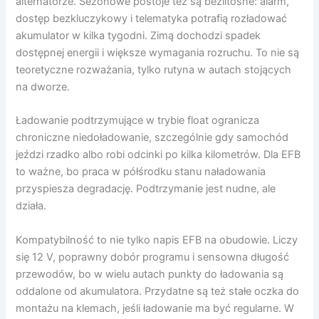
alternatorze. Sezonowe postoje też są bezlitosne: alarm,
dostęp bezkluczykowy i telematyka potrafią rozładować
akumulator w kilka tygodni. Zimą dochodzi spadek
dostępnej energii i większe wymagania rozruchu. To nie są
teoretyczne rozważania, tylko rutyna w autach stojących
na dworze.
Ładowanie podtrzymujące w trybie float ogranicza
chroniczne niedoładowanie, szczególnie gdy samochód
jeździ rzadko albo robi odcinki po kilka kilometrów. Dla EFB
to ważne, bo praca w półśrodku stanu naładowania
przyspiesza degradację. Podtrzymanie jest nudne, ale
działa.
Kompatybilność to nie tylko napis EFB na obudowie. Liczy
się 12 V, poprawny dobór programu i sensowna długość
przewodów, bo w wielu autach punkty do ładowania są
oddalone od akumulatora. Przydatne są też stałe oczka do
montażu na klemach, jeśli ładowanie ma być regularne. W