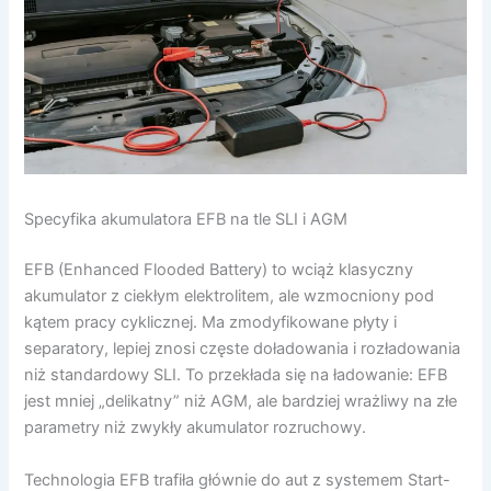
Specyfika akumulatora EFB na tle SLI i AGM
EFB (Enhanced Flooded Battery) to wciąż klasyczny
akumulator z ciekłym elektrolitem, ale wzmocniony pod
kątem pracy cyklicznej. Ma zmodyfikowane płyty i
separatory, lepiej znosi częste doładowania i rozładowania
niż standardowy SLI. To przekłada się na ładowanie: EFB
jest mniej „delikatny” niż AGM, ale bardziej wrażliwy na złe
parametry niż zwykły akumulator rozruchowy.
Technologia EFB trafiła głównie do aut z systemem Start-