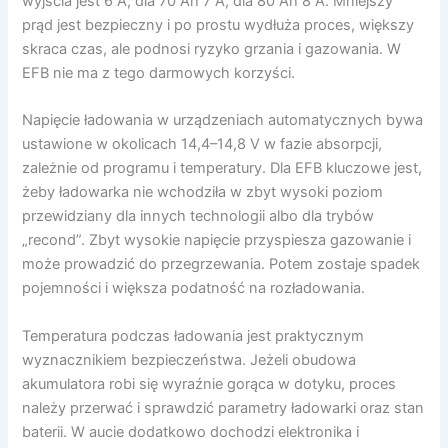
wyjścia jest 6 A, dla 70 Ah 7 A, dla 80 Ah 8 A. Mniejszy
prąd jest bezpieczny i po prostu wydłuża proces, większy
skraca czas, ale podnosi ryzyko grzania i gazowania. W
EFB nie ma z tego darmowych korzyści.
Napięcie ładowania w urządzeniach automatycznych bywa
ustawione w okolicach 14,4–14,8 V w fazie absorpcji,
zależnie od programu i temperatury. Dla EFB kluczowe jest,
żeby ładowarka nie wchodziła w zbyt wysoki poziom
przewidziany dla innych technologii albo dla trybów
„recond”. Zbyt wysokie napięcie przyspiesza gazowanie i
może prowadzić do przegrzewania. Potem zostaje spadek
pojemności i większa podatność na rozładowania.
Temperatura podczas ładowania jest praktycznym
wyznacznikiem bezpieczeństwa. Jeżeli obudowa
akumulatora robi się wyraźnie gorąca w dotyku, proces
należy przerwać i sprawdzić parametry ładowarki oraz stan
baterii. W aucie dodatkowo dochodzi elektronika i