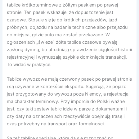
tablice krótkoterminowe z żółtym paskiem po prawej
stronie. Ten pasek wskazuje, że dopuszczenie jest
czasowe. Stosuje się je do krótkich przejazdów, jazd
próbnych, dojazdu na badanie techniczne albo przejazdu
do miejsca, gdzie auto ma zostać przekazane. W
ogłoszeniach „świeże” żółte tablice czasowe bywają
zasłoną dymną, bo utrudniają sprawdzenie ciągłości historii
rejestracyjnej i wymuszają szybkie domknięcie transakcji.
To widać w praktyce.
Tablice wywozowe mają czerwony pasek po prawej stronie
i są używane w kontekście eksportu. Sugerują, że pojazd
jest przygotowany do wywozu poza Niemcy, a rejestracja
ma charakter terminowy. Przy imporcie do Polski ważne
jest, czy taki zestaw tablic idzie w parze z dokumentami i
czy daty na oznaczeniach rzeczywiście obejmują trasę i
czas potrzebny na transport oraz formalności.
Są też tablice specjalne, które da się rozpoznać po