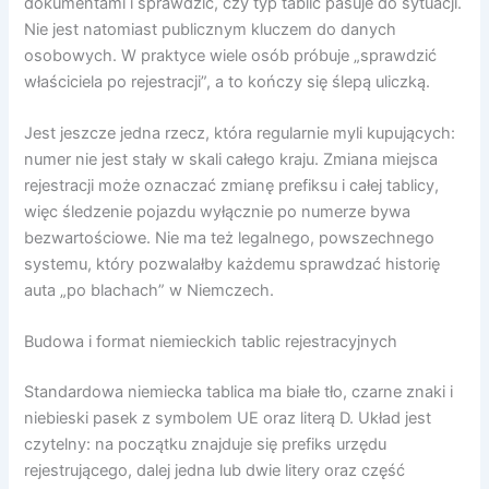
dokumentami i sprawdzić, czy typ tablic pasuje do sytuacji.
Nie jest natomiast publicznym kluczem do danych
osobowych. W praktyce wiele osób próbuje „sprawdzić
właściciela po rejestracji”, a to kończy się ślepą uliczką.
Jest jeszcze jedna rzecz, która regularnie myli kupujących:
numer nie jest stały w skali całego kraju. Zmiana miejsca
rejestracji może oznaczać zmianę prefiksu i całej tablicy,
więc śledzenie pojazdu wyłącznie po numerze bywa
bezwartościowe. Nie ma też legalnego, powszechnego
systemu, który pozwalałby każdemu sprawdzać historię
auta „po blachach” w Niemczech.
Budowa i format niemieckich tablic rejestracyjnych
Standardowa niemiecka tablica ma białe tło, czarne znaki i
niebieski pasek z symbolem UE oraz literą D. Układ jest
czytelny: na początku znajduje się prefiks urzędu
rejestrującego, dalej jedna lub dwie litery oraz część