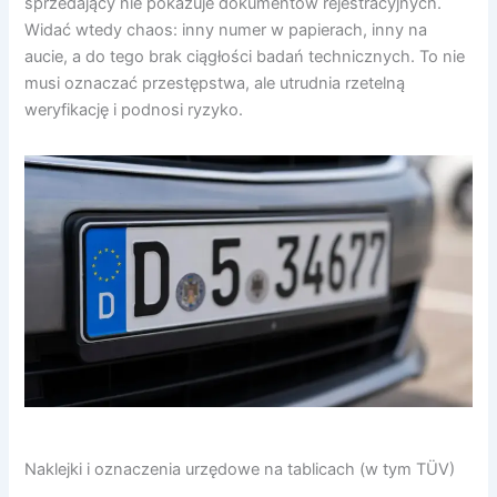
sprzedający nie pokazuje dokumentów rejestracyjnych.
Widać wtedy chaos: inny numer w papierach, inny na
aucie, a do tego brak ciągłości badań technicznych. To nie
musi oznaczać przestępstwa, ale utrudnia rzetelną
weryfikację i podnosi ryzyko.
Naklejki i oznaczenia urzędowe na tablicach (w tym TÜV)