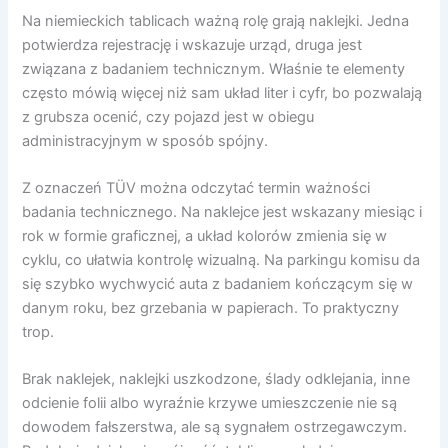
Na niemieckich tablicach ważną rolę grają naklejki. Jedna
potwierdza rejestrację i wskazuje urząd, druga jest
związana z badaniem technicznym. Właśnie te elementy
często mówią więcej niż sam układ liter i cyfr, bo pozwalają
z grubsza ocenić, czy pojazd jest w obiegu
administracyjnym w sposób spójny.
Z oznaczeń TÜV można odczytać termin ważności
badania technicznego. Na naklejce jest wskazany miesiąc i
rok w formie graficznej, a układ kolorów zmienia się w
cyklu, co ułatwia kontrolę wizualną. Na parkingu komisu da
się szybko wychwycić auta z badaniem kończącym się w
danym roku, bez grzebania w papierach. To praktyczny
trop.
Brak naklejek, naklejki uszkodzone, ślady odklejania, inne
odcienie folii albo wyraźnie krzywe umieszczenie nie są
dowodem fałszerstwa, ale są sygnałem ostrzegawczym.