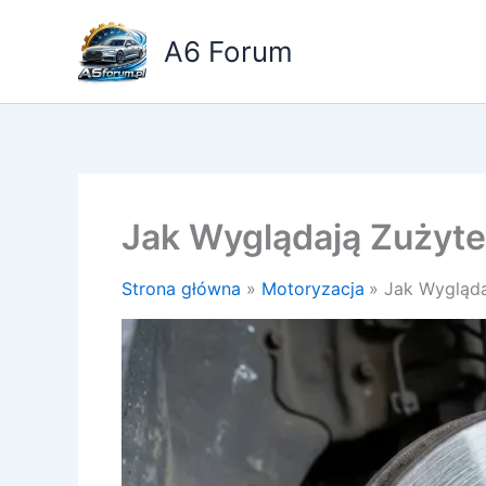
Przejdź
do
A6 Forum
treści
Jak Wyglądają Zużyt
Strona główna
Motoryzacja
Jak Wygląda