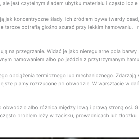
 ale jest czytelnym śladem ubytku materiału i często idzie
ają jak koncentryczne ślady. Ich źródłem bywa twardy osad
ie tarcze potrafią głośno szurać przy lekkim hamowaniu. I
ją na przegrzanie. Widać je jako nieregularne pola barwy s
nsywnym hamowaniem albo po jeździe z przytrzymanym hamu
jnego obciążenia termicznego lub mechanicznego. Zdarzają 
iejsze plamy rozrzucone po obwodzie. W warsztacie widać, 
 obwodzie albo różnica między lewą i prawą stroną osi. Gd
, często problem leży w zacisku, prowadnicach lub tłoczku