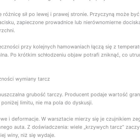
różnicę sił po lewej i prawej stronie. Przyczyną może być
 zacisku, zapieczone prowadnice lub nierównomierne docisk
zchni.
zności przy kolejnych hamowaniach łączą się z temperatur
alna. Po krótkim schłodzeniu objaw potrafi zniknąć, co utrud
zności wymiany tarcz
uszczalna grubość tarczy. Producent podaje wartość grani
 poniżej limitu, nie ma pola do dyskusji.
we i deformacje. W warsztacie mierzy się je czujnikiem 
danego auta. Z doświadczenia: wiele „krzywych tarcz” zacz
j winy, niż się wydaje.