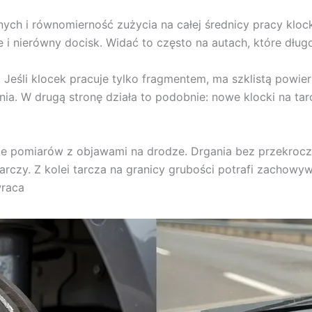
rnych i równomierność zużycia na całej średnicy pracy kloc
i nierówny docisk. Widać to często na autach, które długo 
 Jeśli klocek pracuje tylko fragmentem, ma szklistą powie
ia. W drugą stronę działa to podobnie: nowe klocki na ta
e pomiarów z objawami na drodze. Drgania bez przekroczen
 tarczy. Z kolei tarcza na granicy grubości potrafi zacho
wraca