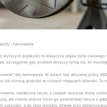
jazdy i hamowania
 wyższych prędkości to klasyczny objaw bicia osiowego ta
ze, szczególnie gdy problem dotyczy tylnej osi. Im mocni
lowanie” siły hamowania. W autach bez aktywnej pracy AB
rczy lub różnicą grubości w różnych miejscach obwodu. To 
owaniu, metaliczne tarcie, a czasem szuranie, które rośni
rczą, ale równie dobrze może go powodować tarcza z głębo
nym zużyciem, a do tego wyraźny dźwięk przy dohamowaniu