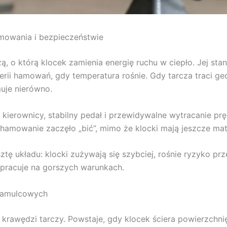
mowania i bezpieczeństwie
 o którą klocek zamienia energię ruchu w ciepło. Jej stan
serii hamowań, gdy temperatura rośnie. Gdy tarcza traci g
muje nierówno.
 kierownicy, stabilny pedał i przewidywalne wytracanie prę
amowanie zaczęło „bić”, mimo że klocki mają jeszcze mater
tę układu: klocki zużywają się szybciej, rośnie ryzyko p
le pracuje na gorszych warunkach.
 hamulcowych
 krawędzi tarczy. Powstaje, gdy klocek ściera powierzchni