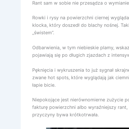
Rant sam w sobie nie przesądza o wymianie,
Rowki i rysy na powierzchni ciernej wygląd
klocka, który doszedł do blachy nośnej. Tak
„świstem”.
Odbarwienia, w tym niebieskie plamy, wskazu
pojawiają się po długich zjazdach z inte
Pęknięcia i wykruszenia to już sygnał skra
zwane hot spots, które wyglądają jak ciemn
łapie bicie.
Niepokojące jest nierównomierne zużycie po
fakturę powierzchni albo wyraźniejszy rant
przyczyny bywa krótkotrwała.