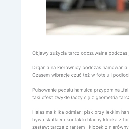
Objawy zużycia tarcz odczuwalne podczas 
Drgania na kierownicy podczas hamowania z
Czasem wibracje czuć też w fotelu i podłod
Pulsowanie pedału hamulca przypomina „fa
taki efekt zwykle łączy się z geometrią ta
Hałas ma kilka odmian: pisk przy lekkim ham
bywa skutkiem kontaktu blachy klocka z ta
zestaw: tarcza z rantem i klocek z nierów