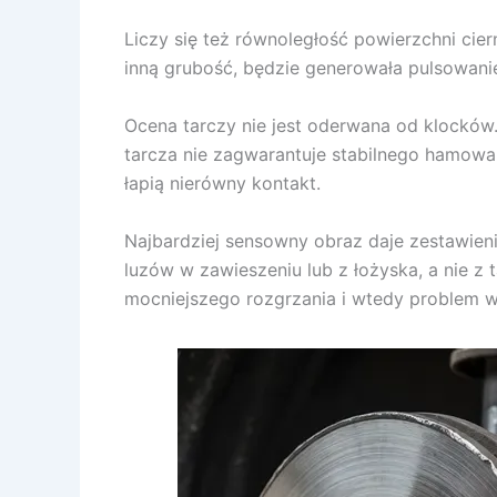
Liczy się też równoległość powierzchni cie
inną grubość, będzie generowała pulsowanie 
Ocena tarczy nie jest oderwana od klocków.
tarcza nie zagwarantuje stabilnego hamowan
łapią nierówny kontakt.
Najbardziej sensowny obraz daje zestawieni
luzów w zawieszeniu lub z łożyska, a nie z
mocniejszego rozgrzania i wtedy problem 