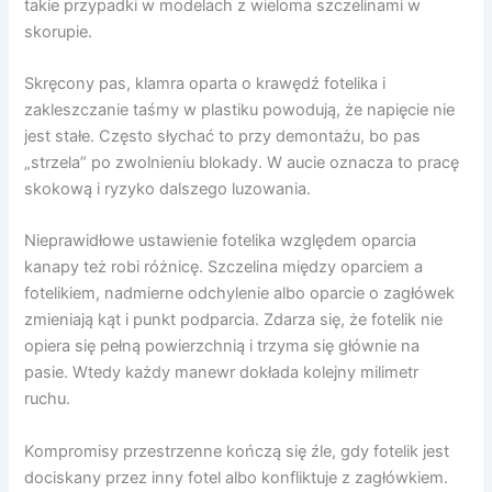
takie przypadki w modelach z wieloma szczelinami w
skorupie.
Skręcony pas, klamra oparta o krawędź fotelika i
zakleszczanie taśmy w plastiku powodują, że napięcie nie
jest stałe. Często słychać to przy demontażu, bo pas
„strzela” po zwolnieniu blokady. W aucie oznacza to pracę
skokową i ryzyko dalszego luzowania.
Nieprawidłowe ustawienie fotelika względem oparcia
kanapy też robi różnicę. Szczelina między oparciem a
fotelikiem, nadmierne odchylenie albo oparcie o zagłówek
zmieniają kąt i punkt podparcia. Zdarza się, że fotelik nie
opiera się pełną powierzchnią i trzyma się głównie na
pasie. Wtedy każdy manewr dokłada kolejny milimetr
ruchu.
Kompromisy przestrzenne kończą się źle, gdy fotelik jest
dociskany przez inny fotel albo konfliktuje z zagłówkiem.