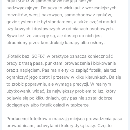
Brak ISOFIX w samochodzie nie jest niczym
nadzwyczajnym. Dotyczy to wielu aut z wcześniejszych
roczników, wersji bazowych, samochodów z rynków,
gdzie system nie był standardem, a także części modeli
użytkowych i dostawczych w odmianach osobowych.
Bywa też, że zaczepy są, ale dostęp do nich jest
utrudniony przez konstrukcję kanapy albo osłony.
„Fotelik bez ISOFIX” w praktyce oznacza konieczność
pracy z trasą pasa, punktami prowadzenia i blokowania
oraz z napięciem. Pas ma nie tylko zapiąć fotelik, ale też
ograniczyć jego obrót i przesuw w kilku kierunkach. Da się
to zrobić poprawnie, ale wymaga precyzji. W realnym
użytkowaniu widać, że największy problem to luz, który
pojawia się po kilku dniach, gdy pas nie został dobrze
dociągnięty albo fotelik osiadł w tapicerce.
Producenci fotelików oznaczają miejsca prowadzenia pasa
prowadnicami, uchwytami i kolorystyką trasy. Często