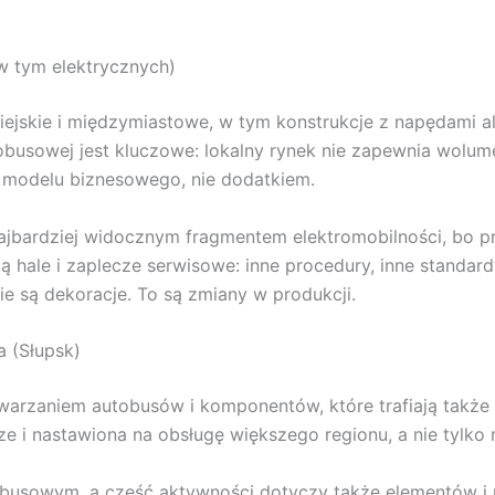
w tym elektrycznych)
ejskie i międzymiastowe, w tym konstrukcje z napędami al
tobusowej jest kluczowe: lokalny rynek nie zapewnia wo
 modelu biznesowego, nie dodatkiem.
ajbardziej widocznym fragmentem elektromobilności, bo pro
ją hale i zaplecze serwisowe: inne procedury, inne standar
ie są dekoracje. To są zmiany w produkcji.
a (Słupsk)
arzaniem autobusów i komponentów, które trafiają także 
e i nastawiona na obsługę większego regionu, a nie tylko 
obusowym, a część aktywności dotyczy także elementów i