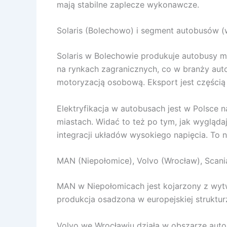
mają stabilne zaplecze wykonawcze.
Solaris (Bolechowo) i segment autobusów (
Solaris w Bolechowie produkuje autobusy mi
na rynkach zagranicznych, co w branży au
motoryzacją osobową. Eksport jest częścią
Elektryfikacja w autobusach jest w Polsce n
miastach. Widać to też po tym, jak wygląda
integracji układów wysokiego napięcia. To n
MAN (Niepołomice), Volvo (Wrocław), Scani
MAN w Niepołomicach jest kojarzony z wytw
produkcja osadzona w europejskiej strukturz
Volvo we Wrocławiu działa w obszarze aut