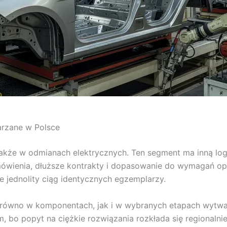
arzane w Polsce
, także w odmianach elektrycznych. Ten segment ma inną lo
ówienia, dłuższe kontrakty i dopasowanie do wymagań ope
ie jednolity ciąg identycznych egzemplarzy.
zarówno w komponentach, jak i w wybranych etapach wytwa
, bo popyt na ciężkie rozwiązania rozkłada się regionalnie