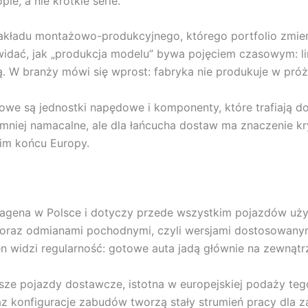
, a nie krótkie serie.
 zakładu montażowo-produkcyjnego, którego portfolio zmien
 widać, jak „produkcja modelu” bywa pojęciem czasowym: linia
ą. W branży mówi się wprost: fabryka nie produkuje w próż
uczowe są jednostki napędowe i komponenty, które trafiaj
o mniej namacalne, ale dla łańcucha dostaw ma znaczenie k
im końcu Europy.
swagena w Polsce i dotyczy przede wszystkim pojazdów uż
i oraz odmianami pochodnymi, czyli wersjami dostosowany
en widzi regularność: gotowe auta jadą głównie na zewnątr
ze pojazdy dostawcze, istotna w europejskiej podaży tego
z konfiguracje zabudów tworzą stały strumień pracy dla za