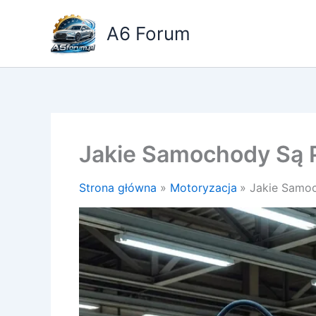
Przejdź
do
A6 Forum
treści
Jakie Samochody Są 
Strona główna
Motoryzacja
Jakie Samo