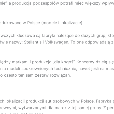
anie”, a produkcja podzespołów potrafi mieć większy wpływ
dukowane w Polsce (modele i lokalizacje)
czych kluczowe są fabryki należące do dużych grup, które
dwie nazwy: Stellantis i Volkswagen. To one odpowiadają za
dzy markami i produkcja „dla kogoś”. Koncerny dzielą się 
a modeli spokrewnionych technicznie, nawet jeśli na masc
to często ten sam zestaw rozwiązań.
ch lokalizacji produkcji aut osobowych w Polsce. Fabryka 
ewnymi, wytwarzanymi dla marek z tej samej grupy. Z pers