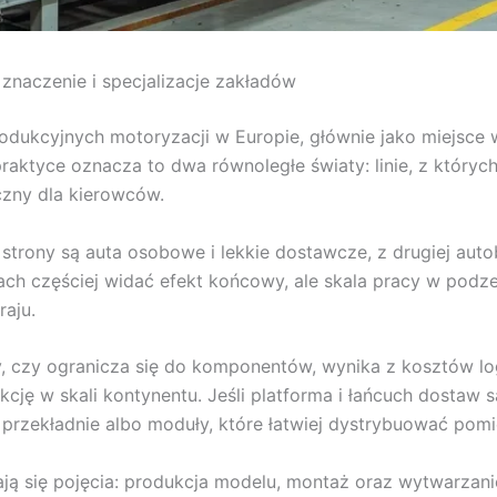
znaczenie i specjalizacje zakładów
odukcyjnych motoryzacji w Europie, głównie jako miejsce 
 praktyce oznacza to dwa równoległe światy: linie, z który
zny dla kierowców.
ej strony są auta osobowe i lekkie dostawcze, z drugiej aut
h częściej widać efekt końcowy, ale skala pracy w podz
aju.
, czy ogranicza się do komponentów, wynika z kosztów logi
kcję w skali kontynentu. Jeśli platforma i łańcuch dostaw 
ki, przekładnie albo moduły, które łatwiej dystrybuować pom
ają się pojęcia: produkcja modelu, montaż oraz wytwarza