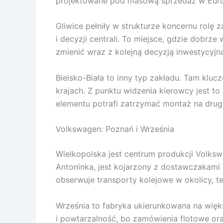
projektowane pod masową sprzedaż w Europie
Gliwice pełniły w strukturze koncernu rolę
i decyzji centrali. To miejsce, gdzie dobrze
zmienić wraz z kolejną decyzją inwestycyjn
Bielsko-Biała to inny typ zakładu. Tam kl
krajach. Z punktu widzenia kierowcy jest t
elementu potrafi zatrzymać montaż na drug
Volkswagen: Poznań i Września
Wielkopolska jest centrum produkcji Volk
Antoninka, jest kojarzony z dostawczakam
obserwuje transporty kolejowe w okolicy, t
Września to fabryka ukierunkowana na więks
i powtarzalność, bo zamówienia flotowe ora