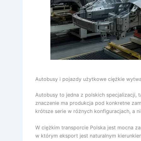
Autobusy i pojazdy użytkowe ciężkie wytw
Autobusy to jedna z polskich specjalizacji
znaczenie ma produkcja pod konkretne zam
krótsze serie w różnych konfiguracjach, a n
W ciężkim transporcie Polska jest mocna 
w którym eksport jest naturalnym kierunkiem