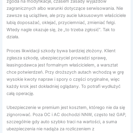
zgoda na modyfikacje, czasem zasady wyjazdów
zagranicznych albo warunki dotyczące serwisowania. Nie
zawsze są uciążliwe, ale przy aucie luksusowym właściciele
lubią doposażać, oklejać, przyciemniać, zmieniać felgi.
Wtedy nagle okazuje się, że „to trzeba zgłosić”. Tak to
działa.
Proces likwidacji szkody bywa bardziej złożony. Klient
zgłasza szkodę, ubezpieczyciel prowadzi sprawę,
leasingodawca jest formalnym właścicielem, a warsztat
chce potwierdzeń. Przy droższych autach wchodzą w grę
wysokie kwoty napraw i spory o części oryginalne, więc
każdy krok jest dokładniej oglądany. To potrafi wydłużyć
całą operację.
Ubezpieczenie w premium jest kosztem, którego nie da się
zignorować. Poza OC i AC dochodzi NNW, często też GAP,
szczególnie gdy auto szybko traci na wartości, a suma
ubezpieczenia nie nadąża za rozliczeniem z