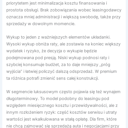
priorytetem jest minimalizacja kosztu finansowania i
prostota obsługi. Brak zobowiązania wobec leasingodawcy
oznacza mniej administracji i większą swobodę, także przy
sprzedaży w dowolnym momencie.
Wykup to jeden z ważniejszych elementów układanki.
Wysoki wykup obniża raty, ale zostawia na koniec większy
wydatek i ryzyko, że decyzja o wykupie będzie
podejmowana pod presją. Niski wykup podnosi raty i
szybciej konsumuje budżet, za to daje mniejszy „próg
wyjścia” i łatwiej policzyć dalszą odsprzedaż. W premium
ta różnica potrafi zmienić sens całej konstrukcji.
W segmencie luksusowym często pojawia się też wynajem
długoterminowy. To model podobny do leasingu pod
względem miesięcznego kosztu i przewidywalności, ale z
innym rozłożeniem ryzyk: część kosztów serwisu i utraty
wartości jest wkalkulowana w stałą opłatę. Dla firm, które
nie chcą zajmować się sprzedażą auta i negocjacjami przy