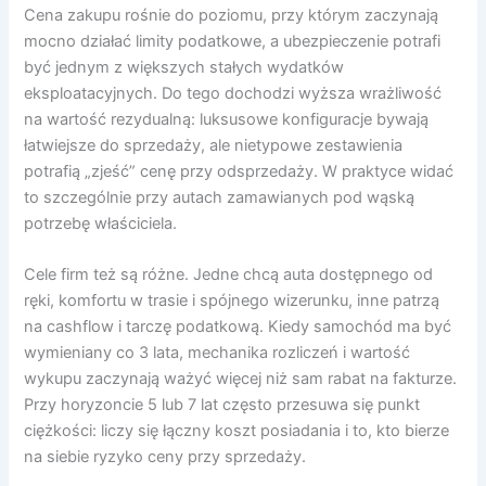
Cena zakupu rośnie do poziomu, przy którym zaczynają
mocno działać limity podatkowe, a ubezpieczenie potrafi
być jednym z większych stałych wydatków
eksploatacyjnych. Do tego dochodzi wyższa wrażliwość
na wartość rezydualną: luksusowe konfiguracje bywają
łatwiejsze do sprzedaży, ale nietypowe zestawienia
potrafią „zjeść” cenę przy odsprzedaży. W praktyce widać
to szczególnie przy autach zamawianych pod wąską
potrzebę właściciela.
Cele firm też są różne. Jedne chcą auta dostępnego od
ręki, komfortu w trasie i spójnego wizerunku, inne patrzą
na cashflow i tarczę podatkową. Kiedy samochód ma być
wymieniany co 3 lata, mechanika rozliczeń i wartość
wykupu zaczynają ważyć więcej niż sam rabat na fakturze.
Przy horyzoncie 5 lub 7 lat często przesuwa się punkt
ciężkości: liczy się łączny koszt posiadania i to, kto bierze
na siebie ryzyko ceny przy sprzedaży.