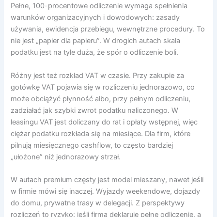
Pełne, 100-procentowe odliczenie wymaga spełnienia
warunków organizacyjnych i dowodowych: zasady
używania, ewidencja przebiegu, wewnętrzne procedury. To
nie jest „papier dla papieru”. W drogich autach skala
podatku jest na tyle duża, że spór o odliczenie boli.
Różny jest też rozkład VAT w czasie. Przy zakupie za
gotówkę VAT pojawia się w rozliczeniu jednorazowo, co
może obciążyć płynność albo, przy pełnym odliczeniu,
zadziałać jak szybki zwrot podatku naliczonego. W
leasingu VAT jest doliczany do rat i opłaty wstępnej, więc
ciężar podatku rozkłada się na miesiące. Dla firm, które
pilnują miesięcznego cashflow, to często bardziej
„ułożone” niż jednorazowy strzał.
W autach premium częsty jest model mieszany, nawet jeśli
w firmie mówi się inaczej. Wyjazdy weekendowe, dojazdy
do domu, prywatne trasy w delegacji. Z perspektywy
rozliczeń to ryzyko: jeśli firma deklaruje pełne odliczenie, a