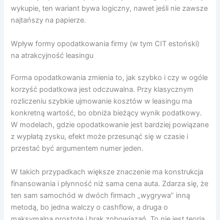
wykupie, ten wariant bywa logiczny, nawet jeśli nie zawsze
najtańszy na papierze.
Wpływ formy opodatkowania firmy (w tym CIT estoński)
na atrakcyjność leasingu
Forma opodatkowania zmienia to, jak szybko i czy w ogóle
korzyść podatkowa jest odczuwalna. Przy klasycznym
rozliczeniu szybkie ujmowanie kosztów w leasingu ma
konkretną wartość, bo obniża bieżący wynik podatkowy.
W modelach, gdzie opodatkowanie jest bardziej powiązane
z wypłatą zysku, efekt może przesunąć się w czasie i
przestać być argumentem numer jeden.
W takich przypadkach większe znaczenie ma konstrukcja
finansowania i płynność niż sama cena auta. Zdarza się, że
ten sam samochód w dwóch firmach „wygrywa” inną
metodą, bo jedna walczy o cashflow, a druga o
maksymalną prostotę i brak zobowiązań. To nie jest teoria.