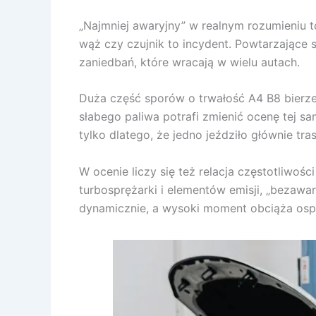
„Najmniej awaryjny” w realnym rozumieniu t
wąż czy czujnik to incydent. Powtarzające 
zaniedbań, które wracają w wielu autach.
Duża część sporów o trwałość A4 B8 bierze 
słabego paliwa potrafi zmienić ocenę tej sa
tylko dlatego, że jedno jeździło głównie tra
W ocenie liczy się też relacja częstotliwoś
turbosprężarki i elementów emisji, „bezawar
dynamicznie, a wysoki moment obciąża osprz