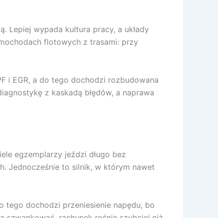
ją. Lepiej wypada kultura pracy, a układy
mochodach flotowych z trasami: przy
 DPF i EGR, a do tego dochodzi rozbudowana
 na diagnostykę z kaskadą błędów, a naprawa
Wiele egzemplarzy jeździ długo bez
h. Jednocześnie to silnik, w którym nawet
Do tego dochodzi przeniesienie napędu, bo
a szwankować, rachunek rośnie szybciej niż