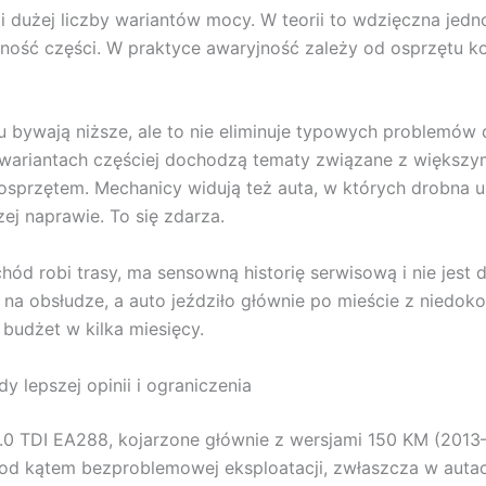
 i dużej liczby wariantów mocy. W teorii to wdzięczna jedn
ść części. W praktyce awaryjność zależy od osprzętu konkr
bywają niższe, ale to nie eliminuje typowych problemów di
wariantach częściej dochodzą tematy związane z większy
sprzętem. Mechanicy widują też auta, w których drobna us
ej naprawie. To się zdarza.
ód robi trasy, ma sensowną historię serwisową i nie jest 
 na obsłudze, a auto jeździło głównie po mieście z niedok
 budżet w kilka miesięcy.
lepszej opinii i ograniczenia
.0 TDI EA288, kojarzone głównie z wersjami 150 KM (2013
 pod kątem bezproblemowej eksploatacji, zwłaszcza w au