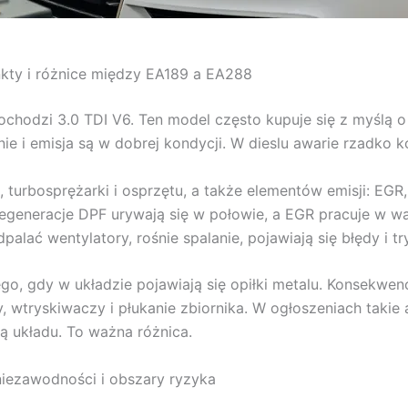
unkty i różnice między EA189 a EA288
chodzi 3.0 TDI V6. Ten model często kupuje się z myślą o 
ie i emisja są w dobrej kondycji. W dieslu awarie rzadko k
turbosprężarki i osprzętu, a także elementów emisji: EGR,
regeneracje DPF urywają się w połowie, a EGR pracuje w wa
alać wentylatory, rośnie spalanie, pojawiają się błędy i t
o, gdy w układzie pojawiają się opiłki metalu. Konsekwen
 wtryskiwaczy i płukanie zbiornika. W ogłoszeniach takie 
tą układu. To ważna różnica.
 niezawodności i obszary ryzyka