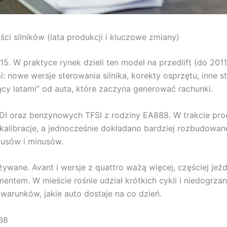
i silników (lata produkcji i kluczowe zmiany)
W praktyce rynek dzieli ten model na przedlift (do 2011) 
nowe wersje sterowania silnika, korekty osprzętu, inne str
ący latami” od auta, które zaczyna generować rachunki.
 TDI oraz benzynowych TFSI z rodziny EA888. W trakcie pr
kalibracje, a jednocześnie dokładano bardziej rozbudowane
lusów i minusów.
żywane. Avant i wersje z quattro ważą więcej, częściej je
tem. W mieście rośnie udział krótkich cykli i niedogrzan
z warunków, jakie auto dostaje na co dzień.
 B8