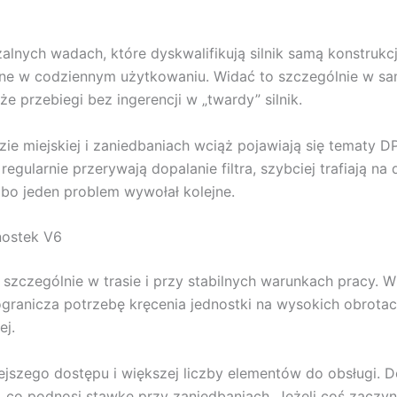
zalnych wadach, które dyskwalifikują silnik samą konstrukc
ane w codziennym użytkowaniu. Widać to szczególnie w sa
e przebiegi bez ingerencji w „twardy” silnik.
ździe miejskiej i zaniedbaniach wciąż pojawiają się tematy
e regularnie przerywają dopalanie filtra, szybciej trafiają
 bo jeden problem wywołał kolejne.
nostek V6
 szczególnie w trasie i przy stabilnych warunkach pracy. 
ogranicza potrzebę kręcenia jednostki na wysokich obrotac
ej.
iejszego dostępu i większej liczby elementów do obsługi. 
 co podnosi stawkę przy zaniedbaniach. Jeżeli coś zaczyn