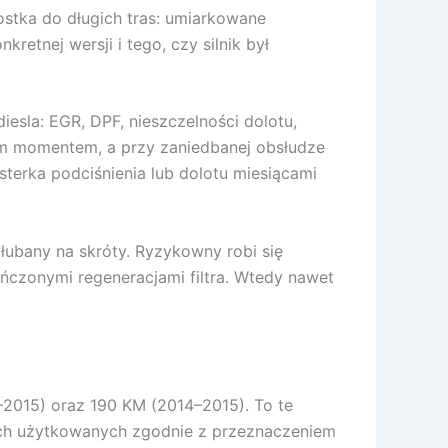
ostka do długich tras: umiarkowane
etnej wersji i tego, czy silnik był
esla: EGR, DPF, nieszczelności dolotu,
m momentem, a przy zaniedbanej obsłudze
terka podciśnienia lub dolotu miesiącami
dłubany na skróty. Ryzykowny robi się
ończonymi regeneracjami filtra. Wtedy nawet
–2015) oraz 190 KM (2014–2015). To te
tach użytkowanych zgodnie z przeznaczeniem