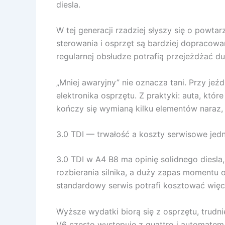
diesla.
W tej generacji rzadziej słyszy się o powtar
sterowania i osprzęt są bardziej dopracow
regularnej obsłudze potrafią przejeżdżać duż
„Mniej awaryjny” nie oznacza tani. Przy je
elektronika osprzętu. Z praktyki: auta, któr
kończy się wymianą kilku elementów naraz,
3.0 TDI — trwałość a koszty serwisowe jed
3.0 TDI w A4 B8 ma opinię solidnego diesla,
rozbierania silnika, a duży zapas momentu 
standardowy serwis potrafi kosztować więc
Wyższe wydatki biorą się z osprzętu, trudn
V6 często występuje z quattro i automatem,