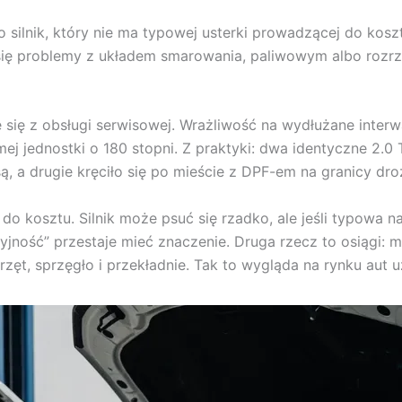
o silnik, który nie ma typowej usterki prowadzącej do kos
się problemy z układem smarowania, paliwowym albo rozrzą
się z obsługi serwisowej. Wrażliwość na wydłużane interw
mej jednostki o 180 stopni. Z praktyki: dwa identyczne 2.0 
są, a drugie kręciło się po mieście z DPF-em na granicy dro
ci do kosztu. Silnik może psuć się rzadko, ale jeśli typow
yjność” przestaje mieć znaczenie. Druga rzecz to osiągi: m
ęt, sprzęgło i przekładnie. Tak to wygląda na rynku aut 