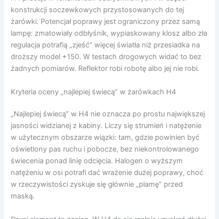
konstrukcji soczewkowych przystosowanych do tej
żarówki. Potencjał poprawy jest ograniczony przez samą
lampę: zmatowiały odbłyśnik, wypiaskowany klosz albo zła
regulacja potrafią „zjeść” więcej światła niż przesiadka na
droższy model +150. W testach drogowych widać to bez
żadnych pomiarów. Reflektor robi robotę albo jej nie robi.
Kryteria oceny „najlepiej świecą” w żarówkach H4
„Najlepiej świecą” w H4 nie oznacza po prostu największej
jasności widzianej z kabiny. Liczy się strumień i natężenie
w użytecznym obszarze wiązki: tam, gdzie powinien być
oświetlony pas ruchu i pobocze, bez niekontrolowanego
świecenia ponad linię odcięcia. Halogen o wyższym
natężeniu w osi potrafi dać wrażenie dużej poprawy, choć
w rzeczywistości zyskuje się głównie „plamę” przed
maską.