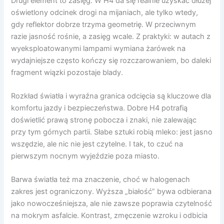
Drugi element to zasięg. W H4 da się realnie uzyskać dłużej
oświetlony odcinek drogi na mijaniach, ale tylko wtedy,
gdy reflektor dobrze trzyma geometrię. W przeciwnym
razie jasność rośnie, a zasięg wcale. Z praktyki: w autach z
wyeksploatowanymi lampami wymiana żarówek na
wydajniejsze często kończy się rozczarowaniem, bo daleki
fragment wiązki pozostaje blady.
Rozkład światła i wyraźna granica odcięcia są kluczowe dla
komfortu jazdy i bezpieczeństwa. Dobre H4 potrafią
doświetlić prawą stronę pobocza i znaki, nie zalewając
przy tym górnych partii. Słabe sztuki robią mleko: jest jasno
wszędzie, ale nic nie jest czytelne. I tak, to czuć na
pierwszym nocnym wyjeździe poza miasto.
Barwa światła też ma znaczenie, choć w halogenach
zakres jest ograniczony. Wyższa „białość” bywa odbierana
jako nowocześniejsza, ale nie zawsze poprawia czytelność
na mokrym asfalcie. Kontrast, zmęczenie wzroku i odbicia