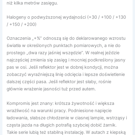
niż kilka metrów zasięgu.
Halogeny o podwyższonej wydajności (+30 / +100 / +130
/ +150 / +200)
Oznaczenia „+%” odnoszą się do deklarowanego wzrostu
światła w określonych punktach pomiarowych, a nie do
prostego „dwa razy jaśniej wszędzie”. W realnej jeździe
najczęściej zmienia się zasięg i mocniej podkreślony jasny
pas w osi. Jeśli reflektor jest w dobrej kondycji, można
zobaczyć wyraźniejszą linię odcięcia i lepsze doświetlenie
dalszej części pasa. Jeśli reflektor jest słaby, rośnie
głównie wrażenie jasności tuż przed autem.
Kompromis jest znany: krótsza żywotność i większa
wrażliwość na warunki pracy. Podniesione napięcie
ładowania, słabsze chłodzenie w ciasnej lampie, wstrząsy i
częsta jazda na długich potrafią szybciej dobić żarnik.
Takie serie lubią też stabilną instalację. W autach z kiepską