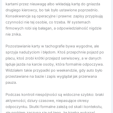
kartami przez nieuwagę albo wkładają kartę do gniazda
drugiego kierowcy, bo tak było ustawione poprzednio.
Konsekwencje są operacyjne i prawne: zapisy przypisują
czynności nie tej osobie, co trzeba. W systemach
firmowych robi się bałagan, a odpowiedzialność nigdzie
nie znika.
Pozostawianie karty w tachografie bywa wygodne, ale
sprzyja nadużyciom i błędom. Ktoś przepchnie pojazd po
placu, ktoś zrobi krótki przejazd serwisowy, a w danych
ląduje jazda na karcie osoby, która formalnie odpoczywa.
Widziałem takie przypadki po weekendzie, gdy auto było
przestawiane na bazie i zapis wyglądał jak przerwana
pauza.
Podczas kontroli niespójności są widoczne szybko: braki
aktywności, dziury czasowe, niepasujące okresy
odpoczynku. Skutki formalne zależą od skali i kontekstu,
ale problem zaczyna się od tego, że trzeba wykazać