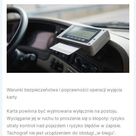
Warunki bezpieczeństwa i poprawności operacji wyjęcia
karty
Karta powinna być wyjmowana wyłącznie na postoju.
Wyciąganie jej w ruchu to proszenie się o kłopoty: ryzyko
utraty kontroli nad pojazdem i ryzyko błędów w zapisie.
Tachograf nie jest urządzeniem do obsługi „w biegu”.