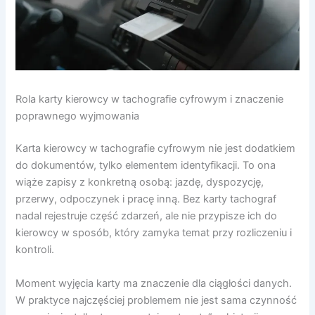
Rola karty kierowcy w tachografie cyfrowym i znaczenie
poprawnego wyjmowania
Karta kierowcy w tachografie cyfrowym nie jest dodatkiem
do dokumentów, tylko elementem identyfikacji. To ona
wiąże zapisy z konkretną osobą: jazdę, dyspozycję,
przerwy, odpoczynek i pracę inną. Bez karty tachograf
nadal rejestruje część zdarzeń, ale nie przypisze ich do
kierowcy w sposób, który zamyka temat przy rozliczeniu i
kontroli.
Moment wyjęcia karty ma znaczenie dla ciągłości danych.
W praktyce najczęściej problemem nie jest sama czynność