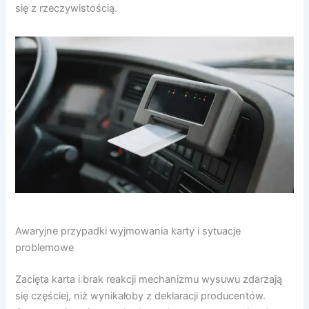
się z rzeczywistością.
Awaryjne przypadki wyjmowania karty i sytuacje
problemowe
Zacięta karta i brak reakcji mechanizmu wysuwu zdarzają
się częściej, niż wynikałoby z deklaracji producentów.