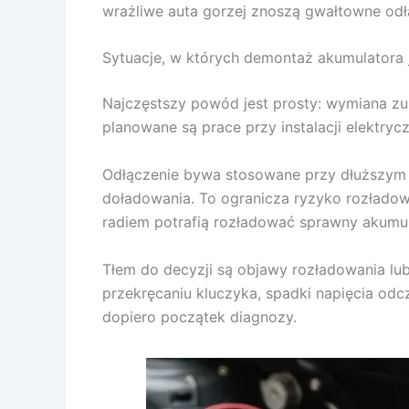
wrażliwe auta gorzej znoszą gwałtowne odł
Sytuacje, w których demontaż akumulatora 
Najczęstszy powód jest prosty: wymiana zu
planowane są prace przy instalacji elektry
Odłączenie bywa stosowane przy dłuższym 
doładowania. To ogranicza ryzyko rozładow
radiem potrafią rozładować sprawny akumula
Tłem do decyzji są objawy rozładowania lub 
przekręcaniu kluczyka, spadki napięcia odc
dopiero początek diagnozy.