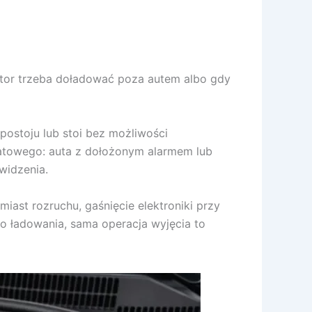
ator trzeba doładować poza autem albo gdy
stoju lub stoi bez możliwości
tatowego: auta z dołożonym alarmem lub
widzenia.
miast rozruchu, gaśnięcie elektroniki przy
mo ładowania, sama operacja wyjęcia to