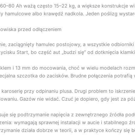
 60–80 Ah ważą często 15–22 kg, a większe konstrukcje wi
 hamulcowe albo krawędź nadkola. Jeden poślizg wystarc
nowiska przed odłączeniem
ie, zaciągnięty hamulec postojowy, a wszystkie odbiorniki
ycisku Start, bo część aut „budzi się” od dotknięcia klamk
lem i 13 mm do mocowania, choć w wielu modelach rozmiary
ecjalna szczotka do zacisków. Brudne połączenia potrafią 
karoserię przy odpinaniu plusa. Drugi problem to iskrzeni
owaniu. Gazów nie widać. Czuć je dopiero, gdy jest za pó
tosuje się podtrzymanie napięcia z zewnętrznego źródła p
enia: wymagają sprawnej instalacji w aucie i stabilnego źr
zymanie działa dobrze w teorii, a w praktyce kończy się 