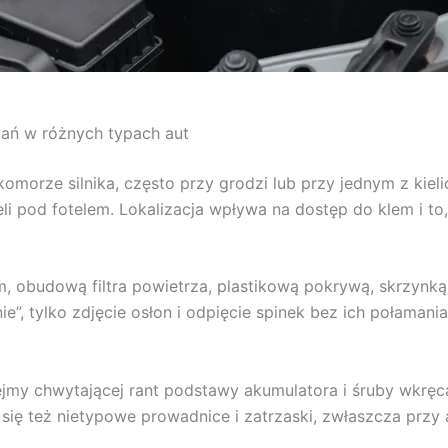
wań w różnych typach aut
morze silnika, często przy grodzi lub przy jednym z kiel
i pod fotelem. Lokalizacja wpływa na dostęp do klem i to
, obudową filtra powietrza, plastikową pokrywą, skrzyn
e”, tylko zdjęcie osłon i odpięcie spinek bez ich połamani
jmy chwytającej rant podstawy akumulatora i śruby wkręca
ą się też nietypowe prowadnice i zatrzaski, zwłaszcza pr