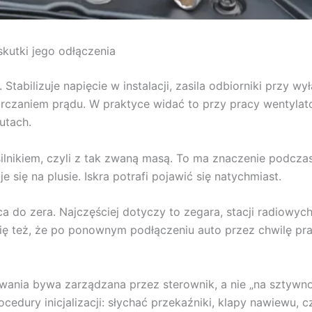
 skutki jego odłączenia
Stabilizuje napięcie w instalacji, zasila odbiorniki przy wy
arczaniem prądu. W praktyce widać to przy pracy wentylat
utach.
 silnikiem, czyli z tak zwaną masą. To ma znaczenie podcza
się na plusie. Iskra potrafi pojawić się natychmiast.
a do zera. Najczęściej dotyczy to zegara, stacji radiowych
 się też, że po ponownym podłączeniu auto przez chwilę pra
nia bywa zarządzana przez sterownik, a nie „na sztywno”
cedury inicjalizacji: słychać przekaźniki, klapy nawiewu,