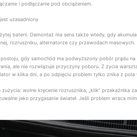
ączanie i podłączanie pod obciążeniem.
jest uzasadniony
żytej baterii. Demontaż ma sens także wtedy, gdy akumul
cznej, rozruszniku, alternatorze czy przewodach masowych.
postoju, gdy samochód ma podwyższony pobór prądu na po
ania, ale nie rozwiązuje przyczyny poboru. Z życia warsz
tor w kilka dni, a po odpięciu problem tylko znika z pola 
zużycia: wolne kręcenie rozrusznika, „klik” przekaźnika za
zuwalne jako przygasanie świateł. Jeśli problem wraca mi