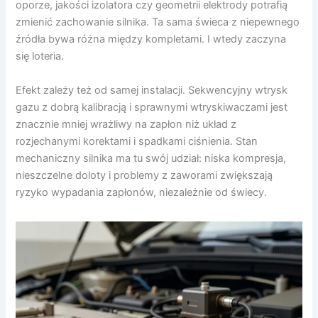
oporze, jakości izolatora czy geometrii elektrody potrafią
zmienić zachowanie silnika. Ta sama świeca z niepewnego
źródła bywa różna między kompletami. I wtedy zaczyna
się loteria.
Efekt zależy też od samej instalacji. Sekwencyjny wtrysk
gazu z dobrą kalibracją i sprawnymi wtryskiwaczami jest
znacznie mniej wrażliwy na zapłon niż układ z
rozjechanymi korektami i spadkami ciśnienia. Stan
mechaniczny silnika ma tu swój udział: niska kompresja,
nieszczelne doloty i problemy z zaworami zwiększają
ryzyko wypadania zapłonów, niezależnie od świecy.