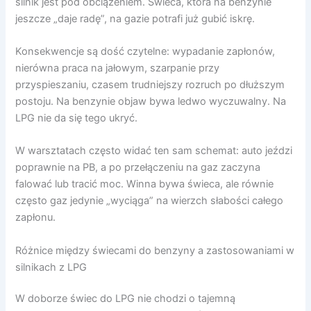
silnik jest pod obciążeniem. Świeca, która na benzynie
jeszcze „daje radę”, na gazie potrafi już gubić iskrę.
Konsekwencje są dość czytelne: wypadanie zapłonów,
nierówna praca na jałowym, szarpanie przy
przyspieszaniu, czasem trudniejszy rozruch po dłuższym
postoju. Na benzynie objaw bywa ledwo wyczuwalny. Na
LPG nie da się tego ukryć.
W warsztatach często widać ten sam schemat: auto jeździ
poprawnie na PB, a po przełączeniu na gaz zaczyna
falować lub tracić moc. Winna bywa świeca, ale równie
często gaz jedynie „wyciąga” na wierzch słabości całego
zapłonu.
Różnice między świecami do benzyny a zastosowaniami w
silnikach z LPG
W doborze świec do LPG nie chodzi o tajemną