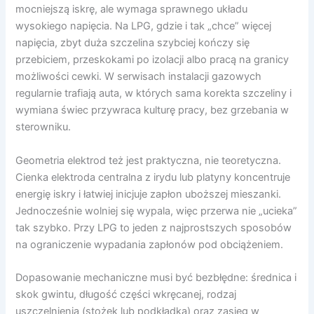
mocniejszą iskrę, ale wymaga sprawnego układu
wysokiego napięcia. Na LPG, gdzie i tak „chce” więcej
napięcia, zbyt duża szczelina szybciej kończy się
przebiciem, przeskokami po izolacji albo pracą na granicy
możliwości cewki. W serwisach instalacji gazowych
regularnie trafiają auta, w których sama korekta szczeliny i
wymiana świec przywraca kulturę pracy, bez grzebania w
sterowniku.
Geometria elektrod też jest praktyczna, nie teoretyczna.
Cienka elektroda centralna z irydu lub platyny koncentruje
energię iskry i łatwiej inicjuje zapłon uboższej mieszanki.
Jednocześnie wolniej się wypala, więc przerwa nie „ucieka”
tak szybko. Przy LPG to jeden z najprostszych sposobów
na ograniczenie wypadania zapłonów pod obciążeniem.
Dopasowanie mechaniczne musi być bezbłędne: średnica i
skok gwintu, długość części wkręcanej, rodzaj
uszczelnienia (stożek lub podkładka) oraz zasięg w