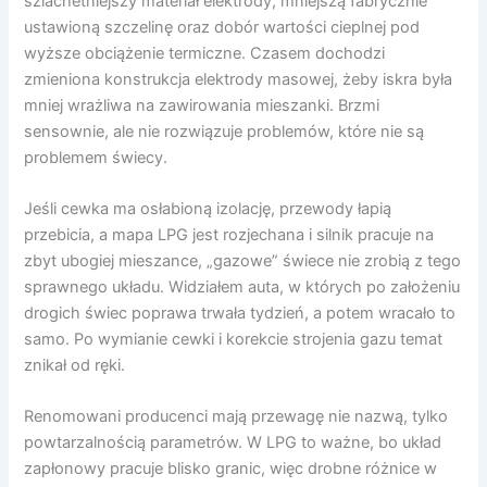
szlachetniejszy materiał elektrody, mniejszą fabrycznie
ustawioną szczelinę oraz dobór wartości cieplnej pod
wyższe obciążenie termiczne. Czasem dochodzi
zmieniona konstrukcja elektrody masowej, żeby iskra była
mniej wrażliwa na zawirowania mieszanki. Brzmi
sensownie, ale nie rozwiązuje problemów, które nie są
problemem świecy.
Jeśli cewka ma osłabioną izolację, przewody łapią
przebicia, a mapa LPG jest rozjechana i silnik pracuje na
zbyt ubogiej mieszance, „gazowe” świece nie zrobią z tego
sprawnego układu. Widziałem auta, w których po założeniu
drogich świec poprawa trwała tydzień, a potem wracało to
samo. Po wymianie cewki i korekcie strojenia gazu temat
znikał od ręki.
Renomowani producenci mają przewagę nie nazwą, tylko
powtarzalnością parametrów. W LPG to ważne, bo układ
zapłonowy pracuje blisko granic, więc drobne różnice w