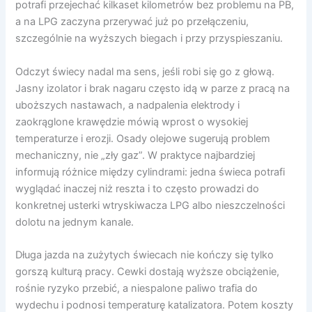
potrafi przejechać kilkaset kilometrów bez problemu na PB,
a na LPG zaczyna przerywać już po przełączeniu,
szczególnie na wyższych biegach i przy przyspieszaniu.
Odczyt świecy nadal ma sens, jeśli robi się go z głową.
Jasny izolator i brak nagaru często idą w parze z pracą na
uboższych nastawach, a nadpalenia elektrody i
zaokrąglone krawędzie mówią wprost o wysokiej
temperaturze i erozji. Osady olejowe sugerują problem
mechaniczny, nie „zły gaz”. W praktyce najbardziej
informują różnice między cylindrami: jedna świeca potrafi
wyglądać inaczej niż reszta i to często prowadzi do
konkretnej usterki wtryskiwacza LPG albo nieszczelności
dolotu na jednym kanale.
Długa jazda na zużytych świecach nie kończy się tylko
gorszą kulturą pracy. Cewki dostają wyższe obciążenie,
rośnie ryzyko przebić, a niespalone paliwo trafia do
wydechu i podnosi temperaturę katalizatora. Potem koszty