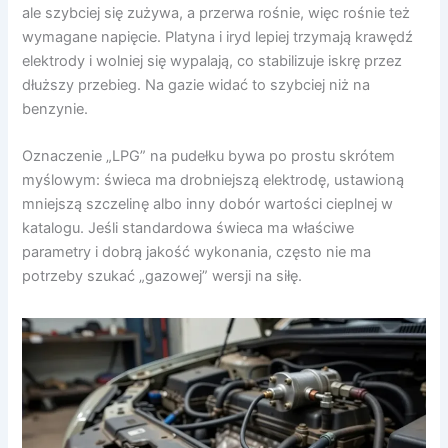
ale szybciej się zużywa, a przerwa rośnie, więc rośnie też
wymagane napięcie. Platyna i iryd lepiej trzymają krawędź
elektrody i wolniej się wypalają, co stabilizuje iskrę przez
dłuższy przebieg. Na gazie widać to szybciej niż na
benzynie.
Oznaczenie „LPG” na pudełku bywa po prostu skrótem
myślowym: świeca ma drobniejszą elektrodę, ustawioną
mniejszą szczelinę albo inny dobór wartości cieplnej w
katalogu. Jeśli standardowa świeca ma właściwe
parametry i dobrą jakość wykonania, często nie ma
potrzeby szukać „gazowej” wersji na siłę.