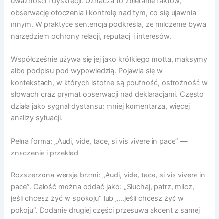
uważności i dyskrecji. Oznacza to zbieranie faktów,
obserwację otoczenia i kontrolę nad tym, co się ujawnia
innym. W praktyce sentencja podkreśla, że milczenie bywa
narzędziem ochrony relacji, reputacji i interesów.
Współcześnie używa się jej jako krótkiego motta, maksymy
albo podpisu pod wypowiedzią. Pojawia się w
kontekstach, w których istotne są poufność, ostrożność w
słowach oraz prymat obserwacji nad deklaracjami. Często
działa jako sygnał dystansu: mniej komentarza, więcej
analizy sytuacji.
Pełna forma: „Audi, vide, tace, si vis vivere in pace” —
znaczenie i przekład
Rozszerzona wersja brzmi: „Audi, vide, tace, si vis vivere in
pace”. Całość można oddać jako: „Słuchaj, patrz, milcz,
jeśli chcesz żyć w spokoju” lub „…jeśli chcesz żyć w
pokoju”. Dodanie drugiej części przesuwa akcent z samej