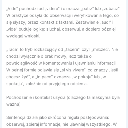
„Vide” pochodzi od „videre” i oznacza „patrz” lub „zobacz”.
W praktyce odsyła do obserwacji i weryfikowania tego, co
się słyszy, przez kontakt z faktami. Zestawienie „audi” i
„vide” buduje logikę: słuchaj, obserwuj, a dopiero później
wyciągaj wnioski.
„Tace” to tryb rozkazujący od „tacere”, czyli „milczeć”. Nie
chodzi wyłącznie o brak mowy, lecz także o
powściągliwość w komentowaniu i ujawnianiu informacji.
W pełnej formie pojawia się „si vis vivere”, co znaczy „jeśli
chcesz żyć”, a „in pace” oznacza „w pokoju” lub „w
spokoju”, zależnie od przyjętego odcienia.
Pochodzenie i kontekst użycia (dlaczego ta maksyma była
ważna)
Sentencja działa jako skrócona reguła postępowania:
obserwuj, zbieraj informacje, nie ujawniaj wszystkiego. W