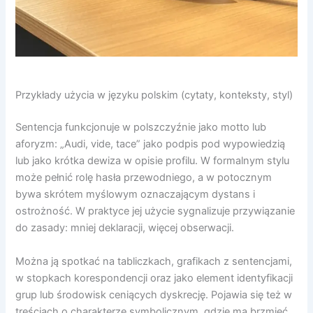
Przykłady użycia w języku polskim (cytaty, konteksty, styl)
Sentencja funkcjonuje w polszczyźnie jako motto lub
aforyzm: „Audi, vide, tace” jako podpis pod wypowiedzią
lub jako krótka dewiza w opisie profilu. W formalnym stylu
może pełnić rolę hasła przewodniego, a w potocznym
bywa skrótem myślowym oznaczającym dystans i
ostrożność. W praktyce jej użycie sygnalizuje przywiązanie
do zasady: mniej deklaracji, więcej obserwacji.
Można ją spotkać na tabliczkach, grafikach z sentencjami,
w stopkach korespondencji oraz jako element identyfikacji
grup lub środowisk ceniących dyskrecję. Pojawia się też w
treściach o charakterze symbolicznym, gdzie ma brzmieć