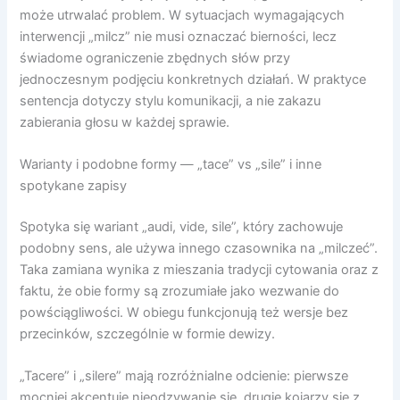
może utrwalać problem. W sytuacjach wymagających
interwencji „milcz” nie musi oznaczać bierności, lecz
świadome ograniczenie zbędnych słów przy
jednoczesnym podjęciu konkretnych działań. W praktyce
sentencja dotyczy stylu komunikacji, a nie zakazu
zabierania głosu w każdej sprawie.
Warianty i podobne formy — „tace” vs „sile” i inne
spotykane zapisy
Spotyka się wariant „audi, vide, sile”, który zachowuje
podobny sens, ale używa innego czasownika na „milczeć”.
Taka zamiana wynika z mieszania tradycji cytowania oraz z
faktu, że obie formy są zrozumiałe jako wezwanie do
powściągliwości. W obiegu funkcjonują też wersje bez
przecinków, szczególnie w formie dewizy.
„Tacere” i „silere” mają rozróżnialne odcienie: pierwsze
mocniej akcentuje nieodzywanie się, drugie kojarzy się z