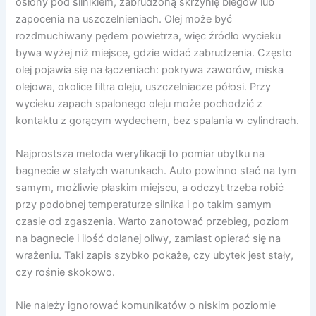
osłony pod silnikiem, zabrudzoną skrzynię biegów lub
zapocenia na uszczelnieniach. Olej może być
rozdmuchiwany pędem powietrza, więc źródło wycieku
bywa wyżej niż miejsce, gdzie widać zabrudzenia. Często
olej pojawia się na łączeniach: pokrywa zaworów, miska
olejowa, okolice filtra oleju, uszczelniacze półosi. Przy
wycieku zapach spalonego oleju może pochodzić z
kontaktu z gorącym wydechem, bez spalania w cylindrach.
Najprostsza metoda weryfikacji to pomiar ubytku na
bagnecie w stałych warunkach. Auto powinno stać na tym
samym, możliwie płaskim miejscu, a odczyt trzeba robić
przy podobnej temperaturze silnika i po takim samym
czasie od zgaszenia. Warto zanotować przebieg, poziom
na bagnecie i ilość dolanej oliwy, zamiast opierać się na
wrażeniu. Taki zapis szybko pokaże, czy ubytek jest stały,
czy rośnie skokowo.
Nie należy ignorować komunikatów o niskim poziomie