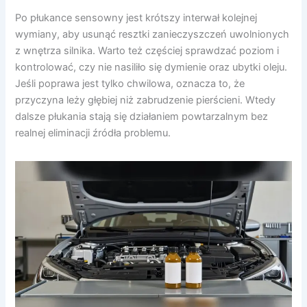
Po płukance sensowny jest krótszy interwał kolejnej
wymiany, aby usunąć resztki zanieczyszczeń uwolnionych
z wnętrza silnika. Warto też częściej sprawdzać poziom i
kontrolować, czy nie nasiliło się dymienie oraz ubytki oleju.
Jeśli poprawa jest tylko chwilowa, oznacza to, że
przyczyna leży głębiej niż zabrudzenie pierścieni. Wtedy
dalsze płukania stają się działaniem powtarzalnym bez
realnej eliminacji źródła problemu.