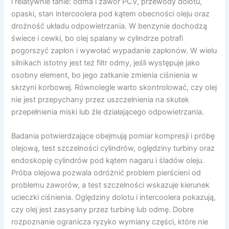
i relatywnie tanie: odma i zawór PCV, przewody dolotu,
opaski, stan intercoolera pod kątem obecności oleju oraz
drożność układu odpowietrzania. W benzynie dochodzą
świece i cewki, bo olej spalany w cylindrze potrafi
pogorszyć zapłon i wywołać wypadanie zapłonów. W wielu
silnikach istotny jest też filtr odmy, jeśli występuje jako
osobny element, bo jego zatkanie zmienia ciśnienia w
skrzyni korbowej. Równolegle warto skontrolować, czy olej
nie jest przepychany przez uszczelnienia na skutek
przepełnienia miski lub źle działającego odpowietrzania.
Badania potwierdzające obejmują pomiar kompresji i próbę
olejową, test szczelności cylindrów, oględziny turbiny oraz
endoskopię cylindrów pod kątem nagaru i śladów oleju.
Próba olejowa pozwala odróżnić problem pierścieni od
problemu zaworów, a test szczelności wskazuje kierunek
ucieczki ciśnienia. Oględziny dolotu i intercoolera pokazują,
czy olej jest zasysany przez turbinę lub odmę. Dobre
rozpoznanie ogranicza ryzyko wymiany części, które nie