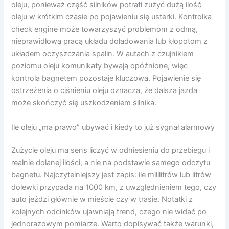
oleju, ponieważ część silników potrafi zużyć dużą ilość
oleju w krótkim czasie po pojawieniu się usterki. Kontrolka
check engine może towarzyszyć problemom z odmą,
nieprawidłową pracą układu doładowania lub kłopotom z
układem oczyszczania spalin. W autach z czujnikiem
poziomu oleju komunikaty bywają opóźnione, więc
kontrola bagnetem pozostaje kluczowa. Pojawienie się
ostrzeżenia o ciśnieniu oleju oznacza, że dalsza jazda
może skończyć się uszkodzeniem silnika.
Ile oleju „ma prawo” ubywać i kiedy to już sygnał alarmowy
Zużycie oleju ma sens liczyć w odniesieniu do przebiegu i
realnie dolanej ilości, a nie na podstawie samego odczytu
bagnetu. Najczytelniejszy jest zapis: ile mililitrów lub litrów
dolewki przypada na 1000 km, z uwzględnieniem tego, czy
auto jeździ głównie w mieście czy w trasie. Notatki z
kolejnych odcinków ujawniają trend, czego nie widać po
jednorazowym pomiarze. Warto dopisywać także warunki,