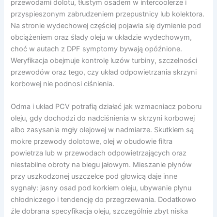
przewodami dolotu, tłustym osadem w intercoolerze i
przyspieszonym zabrudzeniem przepustnicy lub kolektora.
Na stronie wydechowej częściej pojawia się dymienie pod
obciążeniem oraz ślady oleju w układzie wydechowym,
choć w autach z DPF symptomy bywają opóźnione.
Weryfikacja obejmuje kontrolę luzów turbiny, szczelności
przewodów oraz tego, czy układ odpowietrzania skrzyni
korbowej nie podnosi ciśnienia.
Odma i układ PCV potrafią działać jak wzmacniacz poboru
oleju, gdy dochodzi do nadciśnienia w skrzyni korbowej
albo zasysania mgły olejowej w nadmiarze. Skutkiem są
mokre przewody dolotowe, olej w obudowie filtra
powietrza lub w przewodach odpowietrzających oraz
niestabilne obroty na biegu jałowym. Mieszanie płynów
przy uszkodzonej uszczelce pod głowicą daje inne
sygnały: jasny osad pod korkiem oleju, ubywanie płynu
chłodniczego i tendencję do przegrzewania. Dodatkowo
źle dobrana specyfikacja oleju, szczególnie zbyt niska