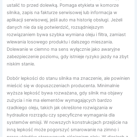
ustalić to przed dolewką. Pomaga etykieta w komorze
silnika, zapis na fakturze serwisowej lub informacja w
aplikacji serwisowej, jeśli auto ma historię obsługi. Jeżeli
danych nie da się potwierdzić, rozsądniejszym
rozwiązaniem bywa szybka wymiana oleju i filtra, zamiast
wlewania losowego produktu i dalszego mieszania.
Dolewanie w ciemno ma sens wyłącznie jako awaryjne
zabezpieczenie poziomu, gdy istnieje ryzyko jazdy na zbyt
niskim stanie.
Dobór lepkości do stanu silnika ma znaczenie, ale powinien
mieścić się w dopuszczeniach producenta. Minimalnie
wyższa lepkość bywa rozważana, gdy silnik ma objawy
zużycia i nie ma elementów wymagających bardzo
rzadkiego oleju, takich jak określone rozwiązania w
hydraulice rozrządu czy specyficzne wymagania dla
systemów emisji. W nowszych konstrukcjach przejście na
inną lepkość może pogorszyć smarowanie na zimno i
pracę układów sterowanych ciśnieniem oleju. W dieslach z