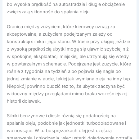
bo wysoka prędkość na autostradzie i długie obciążenie
zwiększają skłonność do spalania oleju.
Granica między zużyciem, które kierowcy uznają za
akceptowalne, a zużyciem podejrzanym zależy od
konstrukcji silnika i jego stanu. W trasie przy długiej jeździe
z wysoką prędkością ubytki mogą się ujawnić szybciej niż
w spokojnej eksploatacji miejskiej, ale utrzymują się wtedy
w powtarzalnym schemacie. Podejrzane jest zużycie, które
rośnie z tygodnia na tydzień albo pojawia się nagle po
jednej zmianie w aucie, takiej jak wymiana oleju na inny typ.
Niepokój powinno budzić też to, że ubytek zaczyna być
widoczny między przeglądami mimo braku wcześniejszej
historii dolewek.
Silniki benzynowe i diesle różnią się podatnością na
spalanie oleju, podobnie jak jednostki turbodoładowane i
wolnossące. W turbosprężarkach olej jest częścią
smarowania i chłodzenia, więc usterki doładowania potrafią