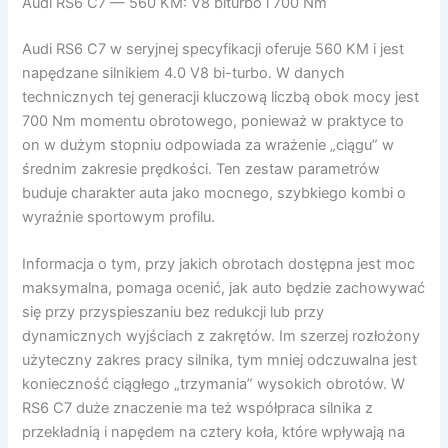
Audi RS6 C7 — 560 KM: V8 biturbo i 700 Nm
Audi RS6 C7 w seryjnej specyfikacji oferuje 560 KM i jest
napędzane silnikiem 4.0 V8 bi-turbo. W danych
technicznych tej generacji kluczową liczbą obok mocy jest
700 Nm momentu obrotowego, ponieważ w praktyce to
on w dużym stopniu odpowiada za wrażenie „ciągu” w
średnim zakresie prędkości. Ten zestaw parametrów
buduje charakter auta jako mocnego, szybkiego kombi o
wyraźnie sportowym profilu.
Informacja o tym, przy jakich obrotach dostępna jest moc
maksymalna, pomaga ocenić, jak auto będzie zachowywać
się przy przyspieszaniu bez redukcji lub przy
dynamicznych wyjściach z zakrętów. Im szerzej rozłożony
użyteczny zakres pracy silnika, tym mniej odczuwalna jest
konieczność ciągłego „trzymania” wysokich obrotów. W
RS6 C7 duże znaczenie ma też współpraca silnika z
przekładnią i napędem na cztery koła, które wpływają na