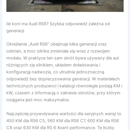
Ile koni ma Audi RS6? Szybka odpowiedź zależna od
generacji
Określenie „Audi RS6” obejmuje kilka generacji oraz
odmian, a moc silnika zmieniała się wraz z rozwojem
modelu. W praktyce ten sam skrót bywa używany dla aut
różniących się silnikiem, układem doładowania i
konfiguracją nadwozia, co utrudnia jednoznaczną
odpowiedź bez doprecyzowania generacji. W materiałach
technicznych producenci i katalogi równolegle podają KM i
kW, czasem z informacją o zakresie obrotów, przy którym
osiągana jest moc maksymalna.
Najczęściej przywoływane wartości dla seryjnych wersji to
450 KM dla RS6 C5, 560 KM dla RS6 C7, 600 KM dla RS6
C8 oraz 630 KM dla RS 6 Avant performance. Te liczby