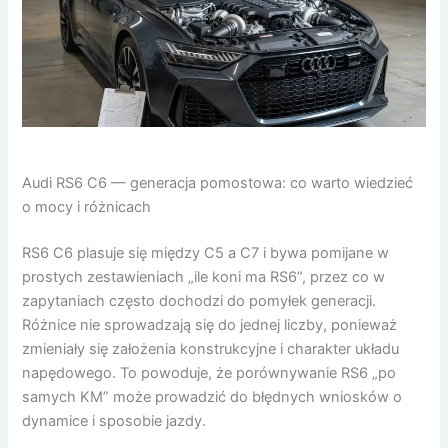
Audi RS6 C6 — generacja pomostowa: co warto wiedzieć
o mocy i różnicach
RS6 C6 plasuje się między C5 a C7 i bywa pomijane w
prostych zestawieniach „ile koni ma RS6”, przez co w
zapytaniach często dochodzi do pomyłek generacji.
Różnice nie sprowadzają się do jednej liczby, ponieważ
zmieniały się założenia konstrukcyjne i charakter układu
napędowego. To powoduje, że porównywanie RS6 „po
samych KM” może prowadzić do błędnych wniosków o
dynamice i sposobie jazdy.