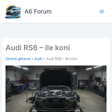
Przejdź
do
A6 Forum
treści
Audi RS6 – ile koni
Strona główna
Audi
Audi RS6 – ile koni