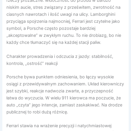
rzeczy prozaiczne: widoczność do przodu w bardzo
niskim aucie, stres związany z prześwitem, zwrotność na
ciasnych nawrotach i ilość uwagi na ulicy. Lamborghini
przyciąga spojrzenia najmocniej, Ferrari jest czytelne jako
symbol, a Porsche często pozostaje bardziej
„akceptowalne” w zwykłym ruchu. To nie drobiazg, bo nie
każdy chce tłumaczyć się na każdej stacji paliw.
Charakter prowadzenia i odczucia z jazdy: stabilność,
kontrola, „ostrość” reakcji
Porsche bywa punktem odniesienia, bo łączy wysokie
osiągi z przewidywalnym zachowaniem. Układ kierowniczy
jest szybki, reakcje nadwozia zwarte, a przyczepność
łatwa do wyczucia. W wielu 911 kierowca ma poczucie, że
auto „czyta” jego intencje, zamiast zaskakiwać. Na drodze
publicznej to robi dużą różnicę.
Ferrari stawia na wrażenie precyzji i natychmiastowej