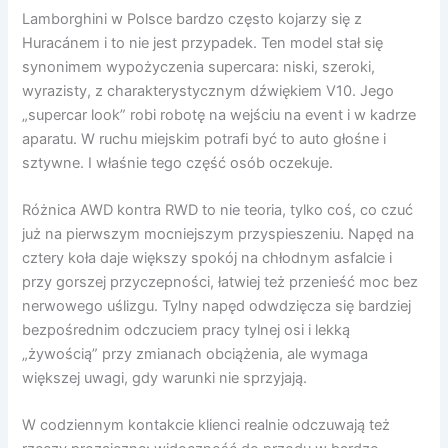
Lamborghini w Polsce bardzo często kojarzy się z
Huracánem i to nie jest przypadek. Ten model stał się
synonimem wypożyczenia supercara: niski, szeroki,
wyrazisty, z charakterystycznym dźwiękiem V10. Jego
„supercar look” robi robotę na wejściu na event i w kadrze
aparatu. W ruchu miejskim potrafi być to auto głośne i
sztywne. I właśnie tego część osób oczekuje.
Różnica AWD kontra RWD to nie teoria, tylko coś, co czuć
już na pierwszym mocniejszym przyspieszeniu. Napęd na
cztery koła daje większy spokój na chłodnym asfalcie i
przy gorszej przyczepności, łatwiej też przenieść moc bez
nerwowego uślizgu. Tylny napęd odwdzięcza się bardziej
bezpośrednim odczuciem pracy tylnej osi i lekką
„żywością” przy zmianach obciążenia, ale wymaga
większej uwagi, gdy warunki nie sprzyjają.
W codziennym kontakcie klienci realnie odczuwają też