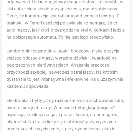
odpowiedzi. Układ napędowy reaguje ostrzej, a sposób, w
jaki auto zbiera się do przyspieszenia, ma w sobie nerw.
Czuć, że konstrukcja jest robiona pod emocje i tempo. Z
praktyki: w Ferrari częściej pojawia się komentarz, że to
auto męczy, jeśli ktoś przez godzinę stoi w korkach i jedzie
na półsprzęgle automatu. To nie jest jego środowisko.
Lamborghini często daje „teatr” bodźców: niska pozycja,
cięższe odczucie masy, wyraźne dźwięki i twardość na
poprzecznych nierównościach. Wrażenie prędkości
przychodzi szybciej, nawet bez ostrej jazdy. Na krótkim
dystansie to jest intensywne i efektowne, na dłuższym nie
każdemu odpowiada.
Elektronika i tryby jazdy realnie zmieniają zachowanie auta,
ale ich sens jest różny. W mieście tryby „łagodniejsze”
uspokajają reakcję na gaz i pracę skrzyni, co pomaga w
płynności. Na trasie liczy się stabilność przy wyższych
prędkościach i wyciszenie, a przy dynamicznej jeździe