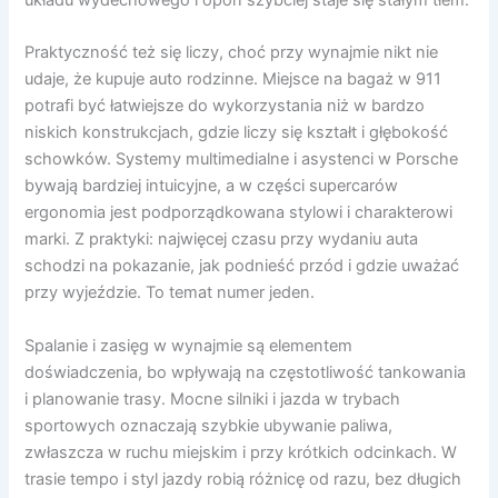
układu wydechowego i opon szybciej staje się stałym tłem.
Praktyczność też się liczy, choć przy wynajmie nikt nie
udaje, że kupuje auto rodzinne. Miejsce na bagaż w 911
potrafi być łatwiejsze do wykorzystania niż w bardzo
niskich konstrukcjach, gdzie liczy się kształt i głębokość
schowków. Systemy multimedialne i asystenci w Porsche
bywają bardziej intuicyjne, a w części supercarów
ergonomia jest podporządkowana stylowi i charakterowi
marki. Z praktyki: najwięcej czasu przy wydaniu auta
schodzi na pokazanie, jak podnieść przód i gdzie uważać
przy wyjeździe. To temat numer jeden.
Spalanie i zasięg w wynajmie są elementem
doświadczenia, bo wpływają na częstotliwość tankowania
i planowanie trasy. Mocne silniki i jazda w trybach
sportowych oznaczają szybkie ubywanie paliwa,
zwłaszcza w ruchu miejskim i przy krótkich odcinkach. W
trasie tempo i styl jazdy robią różnicę od razu, bez długich