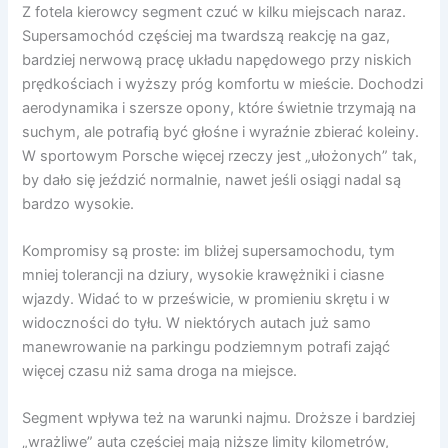
Z fotela kierowcy segment czuć w kilku miejscach naraz.
Supersamochód częściej ma twardszą reakcję na gaz,
bardziej nerwową pracę układu napędowego przy niskich
prędkościach i wyższy próg komfortu w mieście. Dochodzi
aerodynamika i szersze opony, które świetnie trzymają na
suchym, ale potrafią być głośne i wyraźnie zbierać koleiny.
W sportowym Porsche więcej rzeczy jest „ułożonych” tak,
by dało się jeździć normalnie, nawet jeśli osiągi nadal są
bardzo wysokie.
Kompromisy są proste: im bliżej supersamochodu, tym
mniej tolerancji na dziury, wysokie krawężniki i ciasne
wjazdy. Widać to w prześwicie, w promieniu skrętu i w
widoczności do tyłu. W niektórych autach już samo
manewrowanie na parkingu podziemnym potrafi zająć
więcej czasu niż sama droga na miejsce.
Segment wpływa też na warunki najmu. Droższe i bardziej
„wrażliwe” auta częściej mają niższe limity kilometrów,