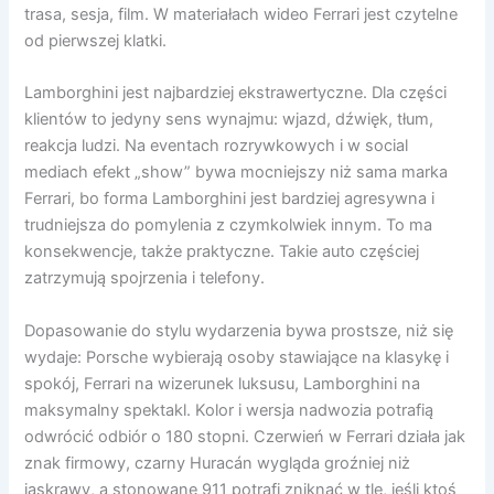
trasa, sesja, film. W materiałach wideo Ferrari jest czytelne
od pierwszej klatki.
Lamborghini jest najbardziej ekstrawertyczne. Dla części
klientów to jedyny sens wynajmu: wjazd, dźwięk, tłum,
reakcja ludzi. Na eventach rozrywkowych i w social
mediach efekt „show” bywa mocniejszy niż sama marka
Ferrari, bo forma Lamborghini jest bardziej agresywna i
trudniejsza do pomylenia z czymkolwiek innym. To ma
konsekwencje, także praktyczne. Takie auto częściej
zatrzymują spojrzenia i telefony.
Dopasowanie do stylu wydarzenia bywa prostsze, niż się
wydaje: Porsche wybierają osoby stawiające na klasykę i
spokój, Ferrari na wizerunek luksusu, Lamborghini na
maksymalny spektakl. Kolor i wersja nadwozia potrafią
odwrócić odbiór o 180 stopni. Czerwień w Ferrari działa jak
znak firmowy, czarny Huracán wygląda groźniej niż
jaskrawy, a stonowane 911 potrafi zniknąć w tle, jeśli ktoś