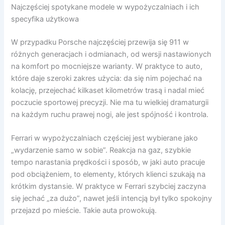
Najczęściej spotykane modele w wypożyczalniach i ich
specyfika użytkowa
W przypadku Porsche najczęściej przewija się 911 w
różnych generacjach i odmianach, od wersji nastawionych
na komfort po mocniejsze warianty. W praktyce to auto,
które daje szeroki zakres użycia: da się nim pojechać na
kolację, przejechać kilkaset kilometrów trasą i nadal mieć
poczucie sportowej precyzji. Nie ma tu wielkiej dramaturgii
na każdym ruchu prawej nogi, ale jest spójność i kontrola.
Ferrari w wypożyczalniach częściej jest wybierane jako
„wydarzenie samo w sobie”. Reakcja na gaz, szybkie
tempo narastania prędkości i sposób, w jaki auto pracuje
pod obciążeniem, to elementy, których klienci szukają na
krótkim dystansie. W praktyce w Ferrari szybciej zaczyna
się jechać „za dużo”, nawet jeśli intencją był tylko spokojny
przejazd po mieście. Takie auta prowokują.