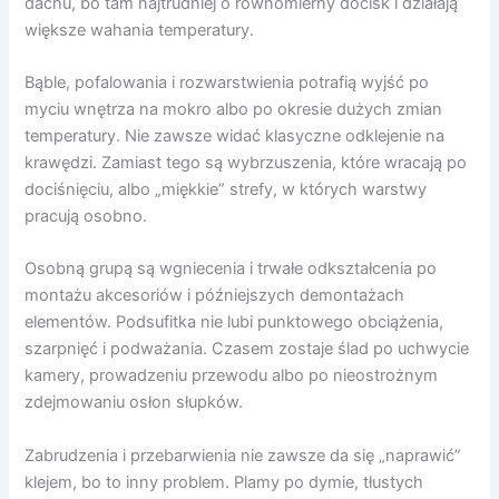
dachu, bo tam najtrudniej o równomierny docisk i działają
większe wahania temperatury.
Bąble, pofalowania i rozwarstwienia potrafią wyjść po
myciu wnętrza na mokro albo po okresie dużych zmian
temperatury. Nie zawsze widać klasyczne odklejenie na
krawędzi. Zamiast tego są wybrzuszenia, które wracają po
dociśnięciu, albo „miękkie” strefy, w których warstwy
pracują osobno.
Osobną grupą są wgniecenia i trwałe odkształcenia po
montażu akcesoriów i późniejszych demontażach
elementów. Podsufitka nie lubi punktowego obciążenia,
szarpnięć i podważania. Czasem zostaje ślad po uchwycie
kamery, prowadzeniu przewodu albo po nieostrożnym
zdejmowaniu osłon słupków.
Zabrudzenia i przebarwienia nie zawsze da się „naprawić”
klejem, bo to inny problem. Plamy po dymie, tłustych