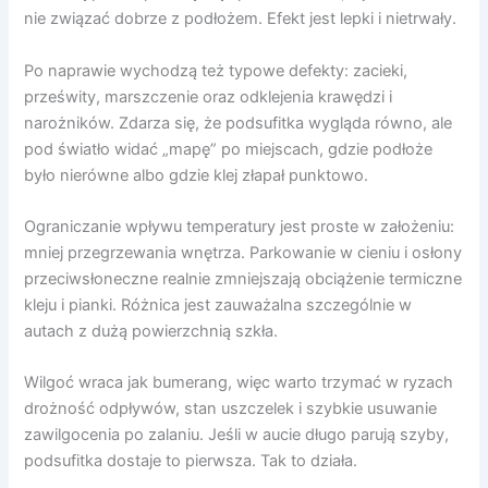
nie związać dobrze z podłożem. Efekt jest lepki i nietrwały.
Po naprawie wychodzą też typowe defekty: zacieki,
prześwity, marszczenie oraz odklejenia krawędzi i
narożników. Zdarza się, że podsufitka wygląda równo, ale
pod światło widać „mapę” po miejscach, gdzie podłoże
było nierówne albo gdzie klej złapał punktowo.
Ograniczanie wpływu temperatury jest proste w założeniu:
mniej przegrzewania wnętrza. Parkowanie w cieniu i osłony
przeciwsłoneczne realnie zmniejszają obciążenie termiczne
kleju i pianki. Różnica jest zauważalna szczególnie w
autach z dużą powierzchnią szkła.
Wilgoć wraca jak bumerang, więc warto trzymać w ryzach
drożność odpływów, stan uszczelek i szybkie usuwanie
zawilgocenia po zalaniu. Jeśli w aucie długo parują szyby,
podsufitka dostaje to pierwsza. Tak to działa.