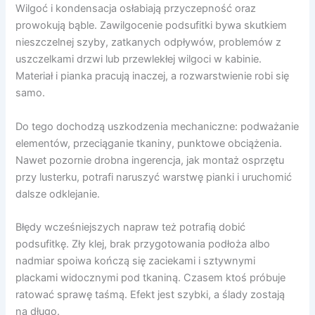
Wilgoć i kondensacja osłabiają przyczepność oraz
prowokują bąble. Zawilgocenie podsufitki bywa skutkiem
nieszczelnej szyby, zatkanych odpływów, problemów z
uszczelkami drzwi lub przewlekłej wilgoci w kabinie.
Materiał i pianka pracują inaczej, a rozwarstwienie robi się
samo.
Do tego dochodzą uszkodzenia mechaniczne: podważanie
elementów, przeciąganie tkaniny, punktowe obciążenia.
Nawet pozornie drobna ingerencja, jak montaż osprzętu
przy lusterku, potrafi naruszyć warstwę pianki i uruchomić
dalsze odklejanie.
Błędy wcześniejszych napraw też potrafią dobić
podsufitkę. Zły klej, brak przygotowania podłoża albo
nadmiar spoiwa kończą się zaciekami i sztywnymi
plackami widocznymi pod tkaniną. Czasem ktoś próbuje
ratować sprawę taśmą. Efekt jest szybki, a ślady zostają
na długo.