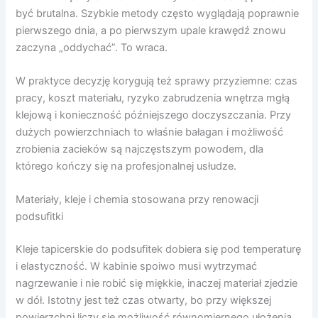
być brutalna. Szybkie metody często wyglądają poprawnie
pierwszego dnia, a po pierwszym upale krawędź znowu
zaczyna „oddychać”. To wraca.
W praktyce decyzję korygują też sprawy przyziemne: czas
pracy, koszt materiału, ryzyko zabrudzenia wnętrza mgłą
klejową i konieczność późniejszego doczyszczania. Przy
dużych powierzchniach to właśnie bałagan i możliwość
zrobienia zacieków są najczęstszym powodem, dla
którego kończy się na profesjonalnej usłudze.
Materiały, kleje i chemia stosowana przy renowacji
podsufitki
Kleje tapicerskie do podsufitek dobiera się pod temperaturę
i elastyczność. W kabinie spoiwo musi wytrzymać
nagrzewanie i nie robić się miękkie, inaczej materiał zjedzie
w dół. Istotny jest też czas otwarty, bo przy większej
powierzchni liczy się możliwość równomiernego ułożenia