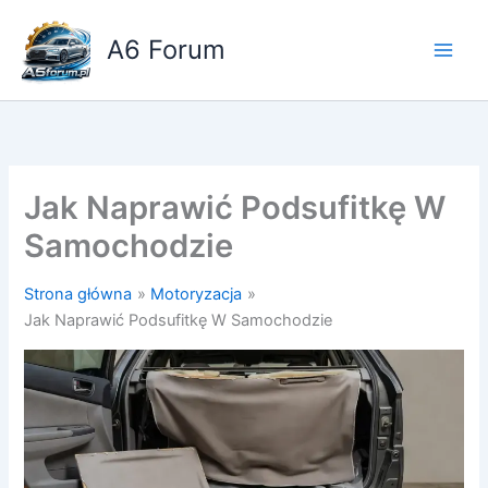
Przejdź
do
A6 Forum
treści
Jak Naprawić Podsufitkę W
Samochodzie
Strona główna
Motoryzacja
Jak Naprawić Podsufitkę W Samochodzie