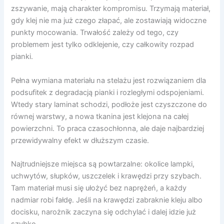
zszywanie, mają charakter kompromisu. Trzymają materiał,
gdy klej nie ma już czego złapać, ale zostawiają widoczne
punkty mocowania. Trwałość zależy od tego, czy
problemem jest tylko odklejenie, czy całkowity rozpad
pianki.
Pełna wymiana materiału na stelażu jest rozwiązaniem dla
podsufitek z degradacją pianki i rozległymi odspojeniami.
Wtedy stary laminat schodzi, podłoże jest czyszczone do
równej warstwy, a nowa tkanina jest klejona na całej
powierzchni. To praca czasochłonna, ale daje najbardziej
przewidywalny efekt w dłuższym czasie.
Najtrudniejsze miejsca są powtarzalne: okolice lampki,
uchwytów, słupków, uszczelek i krawędzi przy szybach.
Tam materiał musi się ułożyć bez naprężeń, a każdy
nadmiar robi fałdę. Jeśli na krawędzi zabraknie kleju albo
docisku, narożnik zaczyna się odchylać i dalej idzie już
szybko