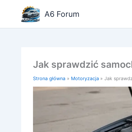
Przejdź
do
A6 Forum
treści
Jak sprawdzić samoc
Strona główna
Motoryzacja
Jak sprawd