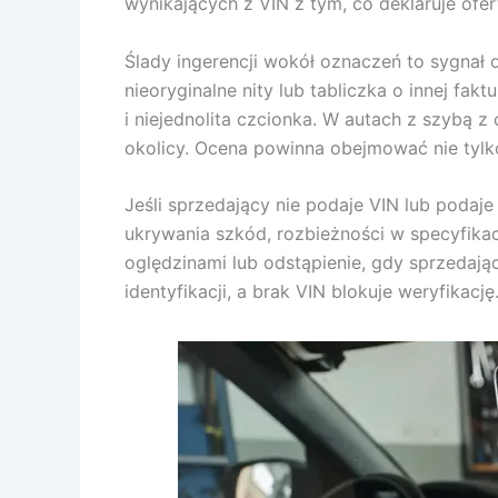
wynikających z VIN z tym, co deklaruje ofert
Ślady ingerencji wokół oznaczeń to sygnał 
nieoryginalne nity lub tabliczka o innej fak
i niejednolita czcionka. W autach z szybą 
okolicy. Ocena powinna obejmować nie tylko
Jeśli sprzedający nie podaje VIN lub podaje
ukrywania szkód, rozbieżności w specyfikac
oględzinami lub odstąpienie, gdy sprzedaj
identyfikacji, a brak VIN blokuje weryfikację