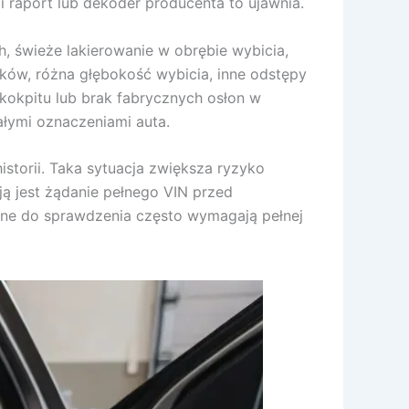
li raport lub dekoder producenta to ujawnia.
h, świeże lakierowanie w obrębie wybicia,
znaków, różna głębokość wybicia, inne odstępy
 kokpitu lub brak fabrycznych osłon w
ałymi oznaczeniami auta.
istorii. Taka sytuacja zwiększa ryzyko
ą jest żądanie pełnego VIN przed
ane do sprawdzenia często wymagają pełnej