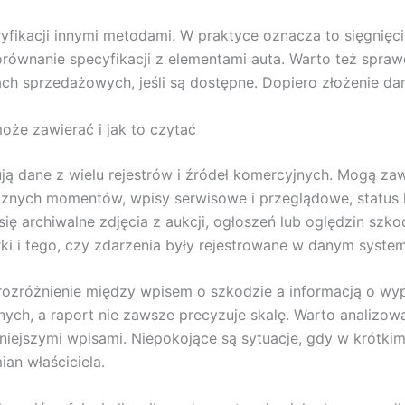
yfikacji innymi metodami. W praktyce oznacza to sięgnięci
ównanie specyfikacji z elementami auta. Warto też spraw
 sprzedażowych, jeśli są dostępne. Dopiero złożenie dany
oże zawierać i jak to czytać
ją dane z wielu rejestrów i źródeł komercyjnych. Mogą zaw
żnych momentów, wpisy serwisowe i przeglądowe, status 
ię archiwalne zdjęcia z aukcji, ogłoszeń lub oględzin szko
ki i tego, czy zdarzenia były rejestrowane w danym system
est rozróżnienie między wpisem o szkodzie a informacją o
ych, a raport nie zawsze precyzuje skalę. Warto analizow
źniejszymi wpisami. Niepokojące są sytuacje, gdy w krótkim
an właściciela.