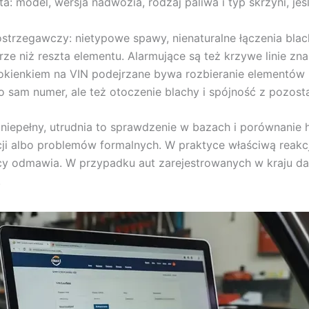
a: model, wersja nadwozia, rodzaj paliwa i typ skrzyni, jeś
ostrzegawczy: nietypowe spawy, nienaturalne łączenia blac
turze niż reszta elementu. Alarmujące są też krzywe linie 
z okienkiem na VIN podejrzane bywa rozbieranie elementów
 sam numer, ale też otoczenie blachy i spójność z pozost
 niepełny, utrudnia to sprawdzenie w bazach i porównanie h
ji albo problemów formalnych. W praktyce właściwą reakcj
ący odmawia. W przypadku aut zarejestrowanych w kraju d
.