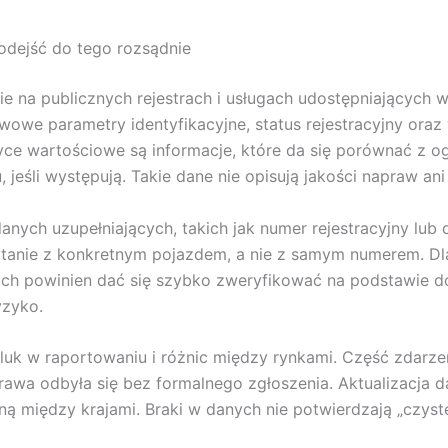
odejść do tego rozsądnie
 na publicznych rejestrach i usługach udostępniających w
e parametry identyfikacyjne, status rejestracyjny oraz w
ce wartościowe są informacje, które da się porównać z og
 jeśli występują. Takie dane nie opisują jakości napraw an
anych uzupełniających, takich jak numer rejestracyjny lub d
anie z konkretnym pojazdem, a nie z samym numerem. Dla 
nych powinien dać się szybko zweryfikować na podstawie
yzyko.
k w raportowaniu i różnic między rynkami. Część zdarzeń n
rawa odbyła się bez formalnego zgłoszenia. Aktualizacja 
 między krajami. Braki w danych nie potwierdzają „czystej