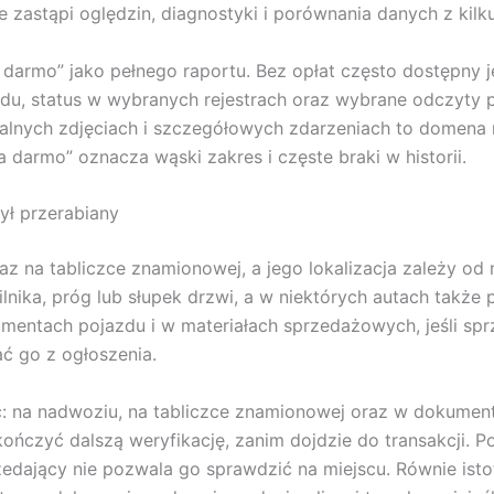
 zastąpi oględzin, diagnostyki i porównania danych z kilku
darmo” jako pełnego raportu. Bez opłat często dostępny je
, status w wybranych rejestrach oraz wybrane odczyty prz
walnych zdjęciach i szczegółowych zdarzeniach to domena
darmo” oznacza wąski zakres i częste braki w historii.
był przerabiany
z na tabliczce znamionowej, a jego lokalizacja zależy od 
nika, próg lub słupek drzwi, a w niektórych autach także 
entach pojazdu i w materiałach sprzedażowych, jeśli sprz
ać go z ogłoszenia.
sc: na nadwoziu, na tabliczce znamionowej oraz w dokume
ończyć dalszą weryfikację, zanim dojdzie do transakcji. P
przedający nie pozwala go sprawdzić na miejscu. Równie i