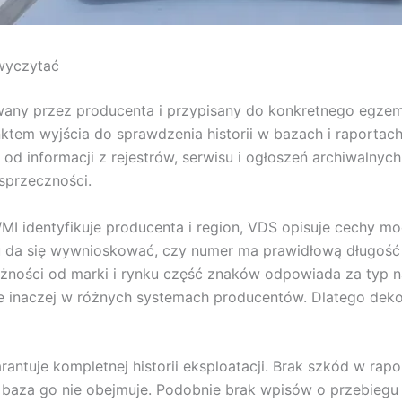
 wyczytać
wany przez producenta i przypisany do konkretnego egzem
ktem wyjścia do sprawdzenia historii w bazach i raporta
od informacji z rejestrów, serwisu i ogłoszeń archiwalnych
sprzeczności.
 WMI identyfikuje producenta i region, VDS opisuje cechy m
 da się wywnioskować, czy numer ma prawidłową długość i
eżności od marki i rynku część znaków odpowiada za typ n
 inaczej w różnych systemach producentów. Dlatego dek
antuje kompletnej historii eksploatacji. Brak szkód w rapor
b baza go nie obejmuje. Podobnie brak wpisów o przebiegu 