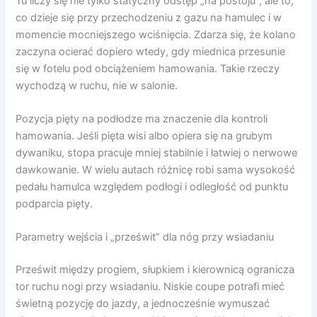
Tu liczy się nie tylko statyczny odstęp „na postoju”, ale to,
co dzieje się przy przechodzeniu z gazu na hamulec i w
momencie mocniejszego wciśnięcia. Zdarza się, że kolano
zaczyna ocierać dopiero wtedy, gdy miednica przesunie
się w fotelu pod obciążeniem hamowania. Takie rzeczy
wychodzą w ruchu, nie w salonie.
Pozycja pięty na podłodze ma znaczenie dla kontroli
hamowania. Jeśli pięta wisi albo opiera się na grubym
dywaniku, stopa pracuje mniej stabilnie i łatwiej o nerwowe
dawkowanie. W wielu autach różnicę robi sama wysokość
pedału hamulca względem podłogi i odległość od punktu
podparcia pięty.
Parametry wejścia i „prześwit” dla nóg przy wsiadaniu
Prześwit między progiem, słupkiem i kierownicą ogranicza
tor ruchu nogi przy wsiadaniu. Niskie coupe potrafi mieć
świetną pozycję do jazdy, a jednocześnie wymuszać