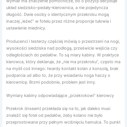
wymiar ma znaczenie pomocnicze, bo o pozycji decyduje
układ siedzisko–pedały–kierownica, a nie pojedyncza
długość. Dwie osoby o identycznym przekroku mogą
inaczej „leżeć” w fotelu przez różne proporcje tułowia i
ustawienie miednicy.
Producenci i testerzy częściej mówią o przestrzeni na nogi,
wysokości siedziska nad podłogą, prześwicie wejścia czy
odległościach do pedałów. To są miary kabiny. W praktyce
kierowca, który deklaruje, że „nie ma przekroku”, często ma
na myśli coś innego: twardy kontakt kolan z konsolą, brak
podparcia ud albo to, że przy wsiadaniu noga haczy o
kierownicę. Brzmi podobnie, problem jest inny.
Wymiary kabiny odpowiadające „przekrokowi” kierowcy
Przekrok (inseam) przekłada się na to, jak daleko musi
znaleźć się fotel od pedałów, żeby kolano nie było
przeprostowane przy pełnym wciśnięciu hamulca. To punkt