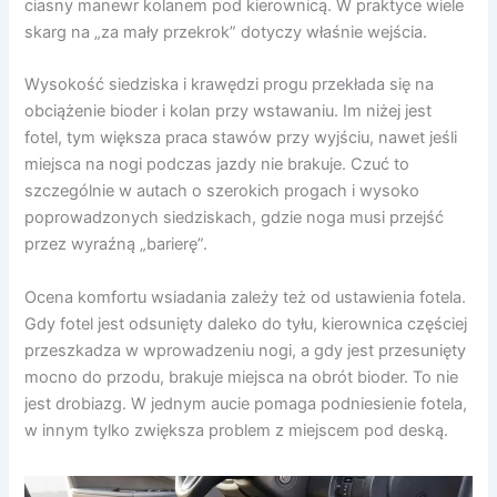
ciasny manewr kolanem pod kierownicą. W praktyce wiele
skarg na „za mały przekrok” dotyczy właśnie wejścia.
Wysokość siedziska i krawędzi progu przekłada się na
obciążenie bioder i kolan przy wstawaniu. Im niżej jest
fotel, tym większa praca stawów przy wyjściu, nawet jeśli
miejsca na nogi podczas jazdy nie brakuje. Czuć to
szczególnie w autach o szerokich progach i wysoko
poprowadzonych siedziskach, gdzie noga musi przejść
przez wyraźną „barierę”.
Ocena komfortu wsiadania zależy też od ustawienia fotela.
Gdy fotel jest odsunięty daleko do tyłu, kierownica częściej
przeszkadza w wprowadzeniu nogi, a gdy jest przesunięty
mocno do przodu, brakuje miejsca na obrót bioder. To nie
jest drobiazg. W jednym aucie pomaga podniesienie fotela,
w innym tylko zwiększa problem z miejscem pod deską.