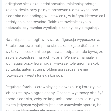
odległość siedzisko–pedał hamulca, minimalny odstęp
kolano–deska przy pełnym hamowaniu oraz wysokość
siedziska nad podłogą w ustawieniu, w którym kierownica i
pedały są akceptowalne. Takie zestawienie szybko
pokazuje, czy różnice wynikają z kabiny, czy z regulacji.
Na „miejsce na nogi” wpływa konfiguracja wyposażenia.
Fotele sportowe mają inne siedziska, często dłuższe i z
wyższymi boczkami, co poprawia podparcie, ale bywa, że
zabiera przestrzeń na ruch kolana. Wersje z manualem
wymagają pracy lewą nogą i większej tolerancji na skok
sprzęgła, automat ten problem upraszcza, ale nie
rozwiązuje kwestii tunelu i konsoli.
Regulacje fotela i kierownicy są pierwszą linią korekty, ale
ich zakres bywa ograniczony. Czasem wystarczy obniżyć
przód siedziska, żeby zniknął ucisk pod udami, a innym
razem jedynym wyjściem jest inne ustawienie oparcia, bo
kolumna kierownicy nie wysuwa się wystarczająco.