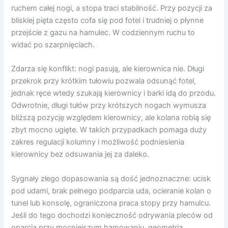
ruchem całej nogi, a stopa traci stabilność. Przy pozycji za
bliskiej pięta często cofa się pod fotel i trudniej o płynne
przejście z gazu na hamulec. W codziennym ruchu to
widać po szarpnięciach.
Zdarza się konflikt: nogi pasują, ale kierownica nie. Długi
przekrok przy krótkim tułowiu pozwala odsunąć fotel,
jednak ręce wtedy szukają kierownicy i barki idą do przodu.
Odwrotnie, długi tułów przy krótszych nogach wymusza
bliższą pozycję względem kierownicy, ale kolana robią się
zbyt mocno ugięte. W takich przypadkach pomaga duży
zakres regulacji kolumny i możliwość podniesienia
kierownicy bez odsuwania jej za daleko.
Sygnały złego dopasowania są dość jednoznaczne: ucisk
pod udami, brak pełnego podparcia uda, ocieranie kolan o
tunel lub konsolę, ograniczona praca stopy przy hamulcu.
Jeśli do tego dochodzi konieczność odrywania pleców od
oparcia przy mocniejszym hamowaniu, geometria