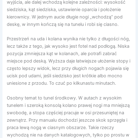
wyjścia, ale dalej wchodzą kolejne zależności: wysokość
siedziska, kąt siedziska, ustawienie oparcia i położenie
kierownicy. W jednym aucie długie nogi „wchodzą” pod
deskę, w innym kończą się na tunelu i robi się ciasno.
Przestrzeń na uda i kolana wynika nie tylko z długości nóg,
lecz także z tego, jak wysoko jest fotel nad podłogą. Niska
pozycja zmniejsza kąt w kolanach, ale potrafi zabrać
miejsce pod deską. Wyższa daje łatwiejsze ułożenie stopy i
często lepszy widok, lecz przy długich nogach pojawia się
ucisk pod udami, jeśli siedzisko jest krótkie albo mocno
uniesione z przodu. To czuć po kilkunastu minutach.
Osobny temat to tunel środkowy. W autach z wysokim
tunelem i szeroką konsolą kolano prawej nogi ma mniejszą
swobodę, a stopa częściej pracuje w osi przesuniętej na
zewnątrz. Przy manualu dochodzi jeszcze skok sprzęgła i
praca lewą nogą w ciasnym obszarze. Takie rzeczy
wychodzą nie na danych katalogowych, tylko po prostu w