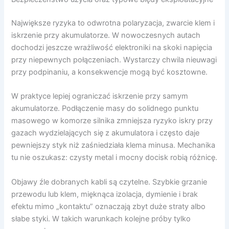
Największe ryzyka to odwrotna polaryzacja, zwarcie klem i
iskrzenie przy akumulatorze. W nowoczesnych autach
dochodzi jeszcze wrażliwość elektroniki na skoki napięcia
przy niepewnych połączeniach. Wystarczy chwila nieuwagi
przy podpinaniu, a konsekwencje mogą być kosztowne.
W praktyce lepiej ograniczać iskrzenie przy samym
akumulatorze. Podłączenie masy do solidnego punktu
masowego w komorze silnika zmniejsza ryzyko iskry przy
gazach wydzielających się z akumulatora i często daje
pewniejszy styk niż zaśniedziała klema minusa. Mechanika
tu nie oszukasz: czysty metal i mocny docisk robią różnicę.
Objawy źle dobranych kabli są czytelne. Szybkie grzanie
przewodu lub klem, mięknąca izolacja, dymienie i brak
efektu mimo „kontaktu” oznaczają zbyt duże straty albo
słabe styki. W takich warunkach kolejne próby tylko