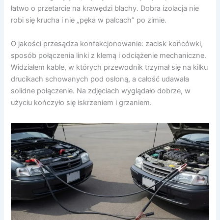
łatwo o przetarcie na krawędzi blachy. Dobra izolacja nie
robi się krucha i nie „pęka w palcach” po zimie.
O jakości przesądza konfekcjonowanie: zacisk końcówki,
sposób połączenia linki z klemą i odciążenie mechaniczne.
Widziałem kable, w których przewodnik trzymał się na kilku
drucikach schowanych pod osłoną, a całość udawała
solidne połączenie. Na zdjęciach wyglądało dobrze, w
użyciu kończyło się iskrzeniem i grzaniem.