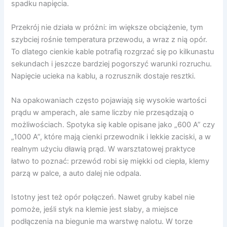
spadku napięcia.
Przekrój nie działa w próżni: im większe obciążenie, tym
szybciej rośnie temperatura przewodu, a wraz z nią opór.
To dlatego cienkie kable potrafią rozgrzać się po kilkunastu
sekundach i jeszcze bardziej pogorszyć warunki rozruchu.
Napięcie ucieka na kablu, a rozrusznik dostaje resztki.
Na opakowaniach często pojawiają się wysokie wartości
prądu w amperach, ale same liczby nie przesądzają o
możliwościach. Spotyka się kable opisane jako „600 A” czy
„1000 A”, które mają cienki przewodnik i lekkie zaciski, a w
realnym użyciu dławią prąd. W warsztatowej praktyce
łatwo to poznać: przewód robi się miękki od ciepła, klemy
parzą w palce, a auto dalej nie odpala.
Istotny jest też opór połączeń. Nawet gruby kabel nie
pomoże, jeśli styk na klemie jest słaby, a miejsce
podłączenia na biegunie ma warstwę nalotu. W torze