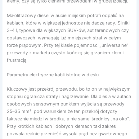
klemy, czy są tylko cienkimi przewodami w grubej izolacji.
Małolitrażowy diesel w aucie miejskim potrafi odpalić na
kablach, które w większej jednostce nie dadzą rady. Silniki
3–4 l, typowe dla większych SUV-ów, aut terenowych czy
dostawczych, wymagają już mniejszych strat w całym
torze prądowym. Przy tej klasie pojemności „uniwersalne”
przewody z marketu często kończą się grzaniem klem i
frustracją.
Parametry elektryczne kabli istotne w dieslu
Kluczowy jest przekrój przewodu, bo to on w największym
stopniu ogranicza straty i nagrzewanie. Dla diesla w autach
osobowych sensownym punktem wyjścia są przewody
25–35 mm², pod warunkiem że ten przekrój dotyczy
faktycznie miedzi w środku, a nie samej średnicy „na oko”.
Przy krótkich kablach i dobrych klemach taki zakres
pozwala realnie przenieść wysoki prąd bez gwałtownego