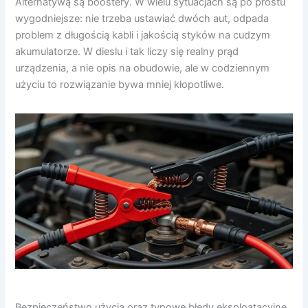
Alternatywą są boostery. W wielu sytuacjach są po prostu
wygodniejsze: nie trzeba ustawiać dwóch aut, odpada
problem z długością kabli i jakością styków na cudzym
akumulatorze. W dieslu i tak liczy się realny prąd
urządzenia, a nie opis na obudowie, ale w codziennym
użyciu to rozwiązanie bywa mniej kłopotliwe.
Bezpieczeństwo użycia oraz typowe błędy eksploatacyjne