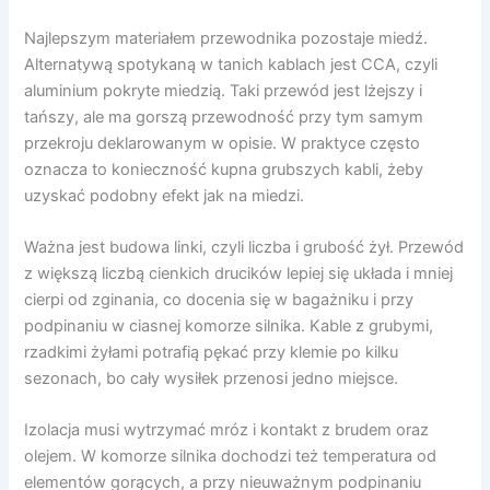
Najlepszym materiałem przewodnika pozostaje miedź.
Alternatywą spotykaną w tanich kablach jest CCA, czyli
aluminium pokryte miedzią. Taki przewód jest lżejszy i
tańszy, ale ma gorszą przewodność przy tym samym
przekroju deklarowanym w opisie. W praktyce często
oznacza to konieczność kupna grubszych kabli, żeby
uzyskać podobny efekt jak na miedzi.
Ważna jest budowa linki, czyli liczba i grubość żył. Przewód
z większą liczbą cienkich drucików lepiej się układa i mniej
cierpi od zginania, co docenia się w bagażniku i przy
podpinaniu w ciasnej komorze silnika. Kable z grubymi,
rzadkimi żyłami potrafią pękać przy klemie po kilku
sezonach, bo cały wysiłek przenosi jedno miejsce.
Izolacja musi wytrzymać mróz i kontakt z brudem oraz
olejem. W komorze silnika dochodzi też temperatura od
elementów gorących, a przy nieuważnym podpinaniu