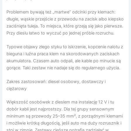
Problemem bywają też „martwe” odcinki przy klemach:
długie, wąskie przejście z przewodu na zacisk albo kiepsko
zaciśnięta tuleja. To miejsca, które grzeją się jako pierwsze.
Przy dieslu łatwo to wyczuć po jednej próbie rozruchu.
Typowe objawy złego styku to iskrzenie, kopcenie nalotu z
bieguna i luźna praca klem na skorodowanych zaciskach
akumulatora. Czasem auto odpali, ale kable po minucie są
gorące. Taki zestaw nie nadaje się do regularnego użycia.
Zakres zastosowań: diesel osobowy, dostawczy i
ciężarowy
Większość osobówek z dieslem ma instalację 12 V i tu
dobór kabli jest najprostszy. Dla tej grupy sensownym
minimum są przewody 25–35 mm², z porządnymi klemami
i możliwie krótką długością, jeśli auto ma duży rozrusznik i
stoi w zimnie. Zestawy cieńsze potrafią zadziałać w