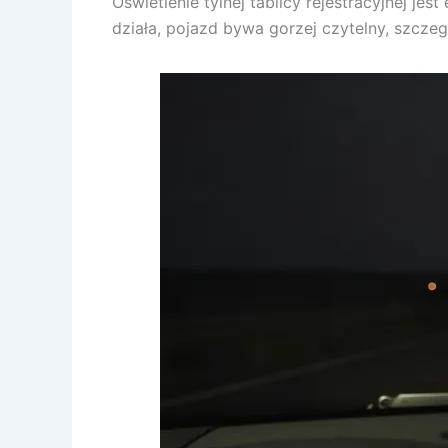
Oświetlenie tylnej tablicy rejestracyjnej 
działa, pojazd bywa gorzej czytelny, szczeg