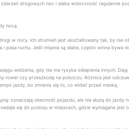
h zdarzeń drogowych noc i słaba widoczność regularnie po
zdy nocą
rogi w nocy. Ich strumień jest ukształtowany tak, by nie o
i pasa ruchu. Jeśli mijania są słabe, często winna bywa n
ięgu widzenia, gdy nie ma ryzyka oślepienia innych. Dają d
ny rower czy przeszkodę na poboczu. Różnica jest odczuw
 tempo jazdy, bo zmienia się to, co widać przed maską.
yjną: oznaczają obecność pojazdu, ale nie służą do jazdy n
 nadaje się do postoju w miejscach, gdzie wymagane jest o