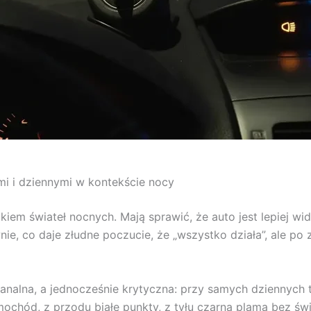
mi i dziennymi w kontekście nocy
kiem świateł nocnych. Mają sprawić, że auto jest lepiej wi
e, co daje złudne poczucie, że „wszystko działa”, ale po zm
analna, a jednocześnie krytyczna: przy samych dziennych t
amochód, z przodu białe punkty, z tyłu czarna plama bez ś