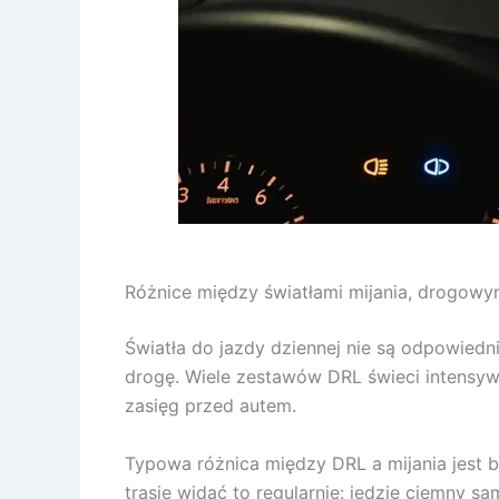
Różnice między światłami mijania, drogowy
Światła do jazdy dziennej nie są odpowiedni
drogę. Wiele zestawów DRL świeci intensywni
zasięg przed autem.
Typowa różnica między DRL a mijania jest b
trasie widać to regularnie: jedzie ciemny s