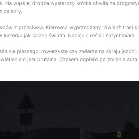
ek. Na wąskiej drodze wystarczy krótka chwila na drogowy
z celebry.
rowców z przeciwka. Kierowca wyprzedzany również traci k
 lusterku jak ścianę światła. Napięcie rośnie natychmiast.
ża się pieszego, rowerzystę czy zwierzę na skraju jezdni.
wietleniem jest brutalna. Czasem dopiero po zmianie auta 