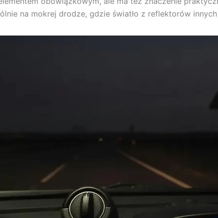
jest elementem obowiązkowym, ale ma też znaczenie praktyc
ólnie na mokrej drodze, gdzie światło z reflektorów innyc