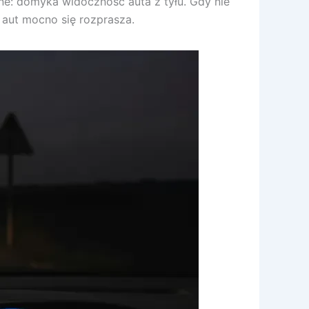
zne: domyka widoczność auta z tyłu. Gdy nie
h aut mocno się rozprasza.