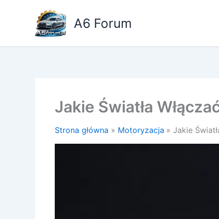
Przejdź
do
A6 Forum
treści
Jakie Światła Włącz
Strona główna
Motoryzacja
Jakie Świa