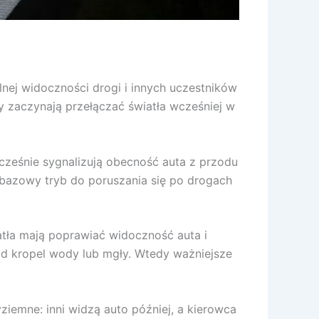
lnej widoczności drogi i innych uczestników
y zaczynają przełączać światła wcześniej w
cześnie sygnalizują obecność auta z przodu
To bazowy tryb do poruszania się po drogach
atła mają poprawiać widoczność auta i
 od kropel wody lub mgły. Wtedy ważniejsze
ziemne: inni widzą auto później, a kierowca