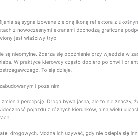
Mijania są sygnalizowane zieloną ikoną reflektora z ukośn
utach z nowoczesnymi ekranami dochodzą graficzne podpowi
awiony jest właściwy tryb.
nie są nieomylne. Zdarza się opóźnienie przy wjeździe w z
ieba. W praktyce kierowcy często dopiero po chwili orientu
 ostrzegawczego. To się dzieje.
e zabudowanym i poza nim
zmienia percepcję. Droga bywa jasna, ale to nie znaczy, że
idoczność pojazdu z różnych kierunków, a na wielu ulicach
kach.
eł drogowych. Można ich używać, gdy nie oślepia się inny