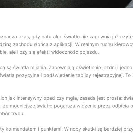
znacza czas, gdy naturalne światło nie zapewnia już czyte
dziną zachodu słońca z aplikacji. W realnym ruchu kierowc
ie, ale liczy się efekt: widoczność pojazdu.
ą światła mijania. Zapewniają oświetlenie jezdni i jedno
 światła pozycyjne i podświetlenie tablicy rejestracyjnej. 
ch jak intensywny opad czy mgła, zasada jest prosta: świ
się, że mocniejsze światło pogarsza widzenie przez odbicia
obór trybu.
tylko mandatem i punktami. W nocy skutki są bardziej przy