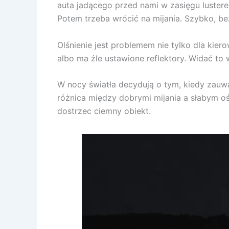
auta jadącego przed nami w zasięgu luster
Potem trzeba wrócić na mijania. Szybko, be
Olśnienie jest problemem nie tylko dla kie
albo ma źle ustawione reflektory. Widać to w
W nocy światła decydują o tym, kiedy zauwa
różnica między dobrymi mijania a słabym oś
dostrzec ciemny obiekt.