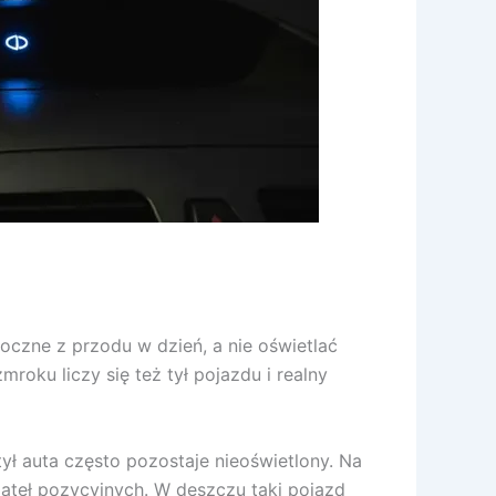
doczne z przodu w dzień, a nie oświetlać
roku liczy się też tył pojazdu i realny
ył auta często pozostaje nieoświetlony. Na
wiateł pozycyjnych. W deszczu taki pojazd