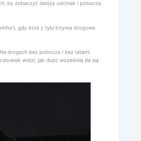
ch, by zobaczyć dalszy odcinek i pobocze.
omfort, gdy ktoś z tyłu trzyma drogowe
 Na drogach bez pobocza i bez latarni
człowiek widzi, jak dużo wcześniej da się