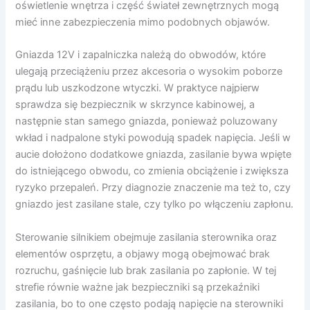
oświetlenie wnętrza i część świateł zewnętrznych mogą
mieć inne zabezpieczenia mimo podobnych objawów.
Gniazda 12V i zapalniczka należą do obwodów, które
ulegają przeciążeniu przez akcesoria o wysokim poborze
prądu lub uszkodzone wtyczki. W praktyce najpierw
sprawdza się bezpiecznik w skrzynce kabinowej, a
następnie stan samego gniazda, ponieważ poluzowany
wkład i nadpalone styki powodują spadek napięcia. Jeśli w
aucie dołożono dodatkowe gniazda, zasilanie bywa wpięte
do istniejącego obwodu, co zmienia obciążenie i zwiększa
ryzyko przepaleń. Przy diagnozie znaczenie ma też to, czy
gniazdo jest zasilane stale, czy tylko po włączeniu zapłonu.
Sterowanie silnikiem obejmuje zasilania sterownika oraz
elementów osprzętu, a objawy mogą obejmować brak
rozruchu, gaśnięcie lub brak zasilania po zapłonie. W tej
strefie równie ważne jak bezpieczniki są przekaźniki
zasilania, bo to one często podają napięcie na sterowniki