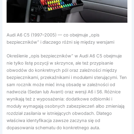
Audi A6 C5 (1997–2005) — co obejmuje „opis
bezpieczników” i dlaczego różni się między wersjami
Określenie „opis bezpieczników” w Audi A6 C5 obejmuje
nie tylko listę pozycji w skrzynce, ale też przypisanie
obwodów do konkretnych pól oraz zależności między
bezpiecznikami, przekaźnikami i modułami sterującymi. Ten
sam rocznik może mieć inną obsadę w zależności od
nadwozia (Sedan lub Avant) oraz wersji A6 i S6. Różnice
wynikają też z wyposażenia: dodatkowe odbiorniki i
moduły wymagają osobnych zabezpieczeń albo zmieniają
rozdział zasilania w istniejących obwodach. Dlatego
właściwa identyfikacja zawsze zaczyna się od
dopasowania schematu do konkretnego auta.