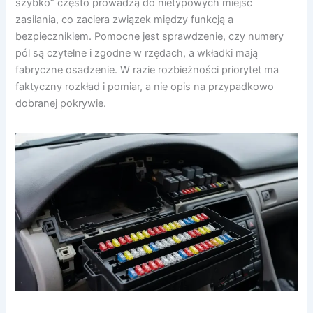
szybko” często prowadzą do nietypowych miejsc
zasilania, co zaciera związek między funkcją a
bezpiecznikiem. Pomocne jest sprawdzenie, czy numery
pól są czytelne i zgodne w rzędach, a wkładki mają
fabryczne osadzenie. W razie rozbieżności priorytet ma
faktyczny rozkład i pomiar, a nie opis na przypadkowo
dobranej pokrywie.