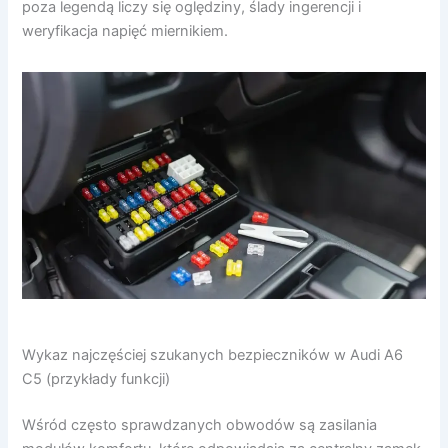
poza legendą liczy się oględziny, ślady ingerencji i
weryfikacja napięć miernikiem.
Wykaz najczęściej szukanych bezpieczników w Audi A6
C5 (przykłady funkcji)
Wśród często sprawdzanych obwodów są zasilania