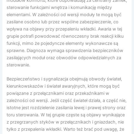
modułów komfortu, które odpowiadają za centralny zamek,
sterowanie funkcjami wnętrza i komunikację między
elementami. W zależności od wersji moduły te mogą być
zasilane osobno lub przez wspólne zabezpieczenie, co
wpływa na objawy przy przepaleniu wkładki. Awaria w tej
grupie potrafi powodować równoczesny brak reakcji kilku
funkcji, mimo że pojedyncze elementy wykonawcze są
sprawne. Diagnoza wymaga sprawdzenia bezpieczników
zasilających moduł oraz obwodów odpowiedzialnych za
sterowanie.
Bezpieczeństwo i sygnalizacja obejmują obwody świateł,
kierunkowskazów i świateł awaryjnych, które mogą być
powiązane z przełącznikami oraz przekaźnikami w
zależności od wersji. Jeśli część świateł działa, a część nie,
istotne jest rozdzielenie zasilania lewej i prawej strony oraz
toru sterowania. W tej grupie częste są objawy wynikające
z przegrzanych styków w przełącznikach i gniazdach, nie
tylko z przepalenia wkładki. Warto też brać pod uwagę, że