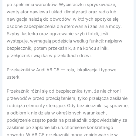
po spełnieniu warunków. Wycieraczki i spryskiwacze,
wentylator nawiewu i układ klimatyzacji oraz radio lub
nawigacja należą do obwodów, w których spotyka się
osobne zabezpieczenia dla sterowania i zasilania mocy.
Szyby, lusterka oraz ogrzewanie szyb i foteli, jeśli
występuje, wymagają podejścia według funkcji: najpierw
bezpiecznik, potem przekaźnik, a na końcu silnik,
przełącznik i wiązka w przelotkach drzwi.
Przekaźniki w Audi A6 C5 — rola, lokalizacja i typowe
usterki
Przekaźnik różni się od bezpiecznika tym, że nie chroni
przewodów przed przeciążeniem, tylko przełącza zasilanie
i odciąża elementy sterujące. Gdy bezpieczniki są sprawne,
a odbiornik nie działa w określonych warunkach,
podejrzenie często pada na przekaźnik odpowiedzialny za
zasilanie po zapłonie lub uruchomienie konkretnego
obwodu. W A6 C5 przekaźniki mogą znajdować się w