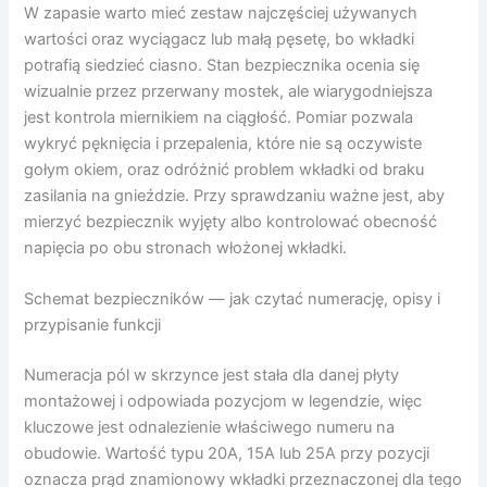
W zapasie warto mieć zestaw najczęściej używanych
wartości oraz wyciągacz lub małą pęsetę, bo wkładki
potrafią siedzieć ciasno. Stan bezpiecznika ocenia się
wizualnie przez przerwany mostek, ale wiarygodniejsza
jest kontrola miernikiem na ciągłość. Pomiar pozwala
wykryć pęknięcia i przepalenia, które nie są oczywiste
gołym okiem, oraz odróżnić problem wkładki od braku
zasilania na gnieździe. Przy sprawdzaniu ważne jest, aby
mierzyć bezpiecznik wyjęty albo kontrolować obecność
napięcia po obu stronach włożonej wkładki.
Schemat bezpieczników — jak czytać numerację, opisy i
przypisanie funkcji
Numeracja pól w skrzynce jest stała dla danej płyty
montażowej i odpowiada pozycjom w legendzie, więc
kluczowe jest odnalezienie właściwego numeru na
obudowie. Wartość typu 20A, 15A lub 25A przy pozycji
oznacza prąd znamionowy wkładki przeznaczonej dla tego