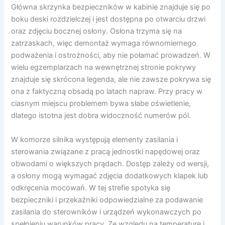
Główna skrzynka bezpieczników w kabinie znajduje się po
boku deski rozdzielczej i jest dostępna po otwarciu drzwi
oraz zdjęciu bocznej osłony. Osłona trzyma się na
zatrzaskach, więc demontaż wymaga równomiernego
podważenia i ostrożności, aby nie połamać prowadzeń. W
wielu egzemplarzach na wewnętrznej stronie pokrywy
znajduje się skrócona legenda, ale nie zawsze pokrywa się
ona z faktyczną obsadą po latach napraw. Przy pracy w
ciasnym miejscu problemem bywa słabe oświetlenie,
dlatego istotna jest dobra widoczność numerów pól.
W komorze silnika występują elementy zasilania i
sterowania związane z pracą jednostki napędowej oraz
obwodami o większych prądach. Dostęp zależy od wersji,
a osłony mogą wymagać zdjęcia dodatkowych klapek lub
odkręcenia mocowań. W tej strefie spotyka się
bezpieczniki i przekaźniki odpowiedzialne za podawanie
zasilania do sterowników i urządzeń wykonawczych po
spełnieniu warunków pracy. Ze względu na temperaturę i