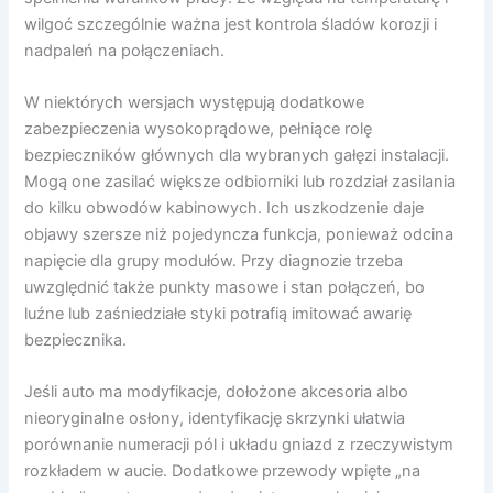
wilgoć szczególnie ważna jest kontrola śladów korozji i
nadpaleń na połączeniach.
W niektórych wersjach występują dodatkowe
zabezpieczenia wysokoprądowe, pełniące rolę
bezpieczników głównych dla wybranych gałęzi instalacji.
Mogą one zasilać większe odbiorniki lub rozdział zasilania
do kilku obwodów kabinowych. Ich uszkodzenie daje
objawy szersze niż pojedyncza funkcja, ponieważ odcina
napięcie dla grupy modułów. Przy diagnozie trzeba
uwzględnić także punkty masowe i stan połączeń, bo
luźne lub zaśniedziałe styki potrafią imitować awarię
bezpiecznika.
Jeśli auto ma modyfikacje, dołożone akcesoria albo
nieoryginalne osłony, identyfikację skrzynki ułatwia
porównanie numeracji pól i układu gniazd z rzeczywistym
rozkładem w aucie. Dodatkowe przewody wpięte „na