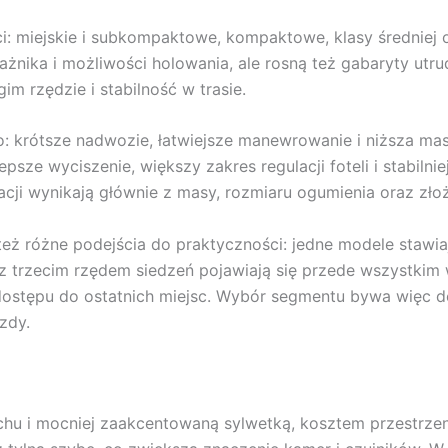
ci: miejskie i subkompaktowe, kompaktowe, klasy średnie
ażnika i możliwości holowania, ale rosną też gabaryty ut
im rzędzie i stabilność w trasie.
o: krótsze nadwozie, łatwiejsze manewrowanie i niższa m
lepsze wyciszenie, większy zakres regulacji foteli i stabil
acji wynikają głównie z masy, rozmiaru ogumienia oraz zł
 też różne podejścia do praktyczności: jedne modele stawia
e z trzecim rzędem siedzeń pojawiają się przede wszystkim
 dostępu do ostatnich miejsc. Wybór segmentu bywa więc 
zdy.
hu i mocniej zaakcentowaną sylwetką, kosztem przestrzeni