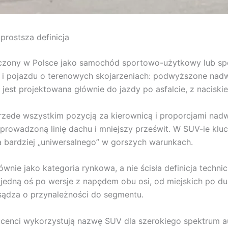
prostsza definicja
umaczony w Polsce jako samochód sportowo-użytkowy lub sp
 pojazdu o terenowych skojarzeniach: podwyższone nadwo
jest projektowana głównie do jazdy po asfalcie, z naciski
przede wszystkim pozycją za kierownicą i proporcjami na
prowadzoną linię dachu i mniejszy prześwit. W SUV-ie klu
 bardziej „uniwersalnego” w gorszych warunkach.
nie jako kategoria rynkowa, a nie ścisła definicja technic
 jedną oś po wersje z napędem obu osi, od miejskich po d
sądza o przynależności do segmentu.
cenci wykorzystują nazwę SUV dla szerokiego spektrum au