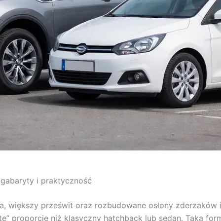
gabaryty i praktyczność
a, większy prześwit oraz rozbudowane osłony zderzaków i
” proporcje niż klasyczny hatchback lub sedan. Taka forma