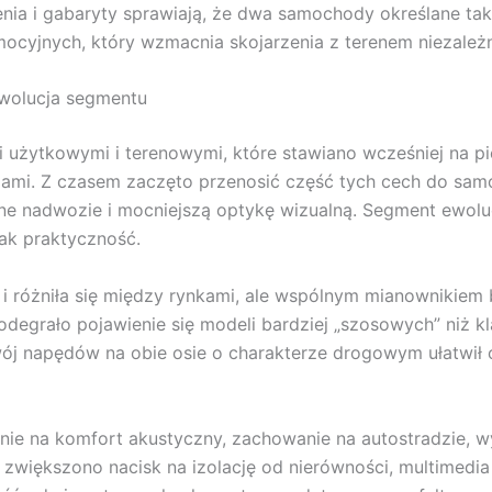
nia i gabaryty sprawiają, że dwa samochody określane t
mocyjnych, który wzmacnia skojarzenia z terenem niezależni
 ewolucja segmentu
 użytkowymi i terenowymi, które stawiano wcześniej na p
ogami. Z czasem zaczęto przenosić część tych cech do s
ne nadwozie i mocniejszą optykę wizualną. Segment ewolu
jak praktyczność.
i różniła się między rynkami, ale wspólnym mianownikiem
odegrało pojawienie się modeli bardziej „szosowych” niż k
ój napędów na obie osie o charakterze drogowym ułatwił
erenie na komfort akustyczny, zachowanie na autostradzie,
większono nacisk na izolację od nierówności, multimedia