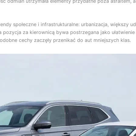
ść odmian utrzymała elementy przydatne poza asfaltem, a
ndy społeczne i infrastrukturalne: urbanizacja, większy 
a pozycja za kierownicą bywa postrzegana jako ułatwienie 
odobne cechy zaczęły przenikać do aut mniejszych klas.