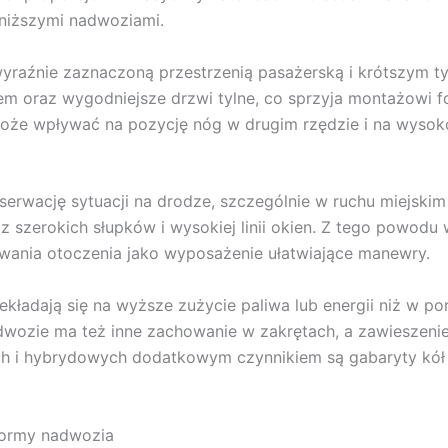
niższymi nadwoziami.
yraźnie zaznaczoną przestrzenią pasażerską i krótszym t
m oraz wygodniejsze drzwi tylne, co sprzyja montażowi fo
e wpływać na pozycję nóg w drugim rzędzie i na wysoko
rwację sytuacji na drodze, szczególnie w ruchu miejskim 
szerokich słupków i wysokiej linii okien. Z tego powodu 
wania otoczenia jako wyposażenie ułatwiające manewry.
zekładają się na wyższe zużycie paliwa lub energii niż 
wozie ma też inne zachowanie w zakrętach, a zawieszenie
ych i hybrydowych dodatkowym czynnikiem są gabaryty kół
formy nadwozia