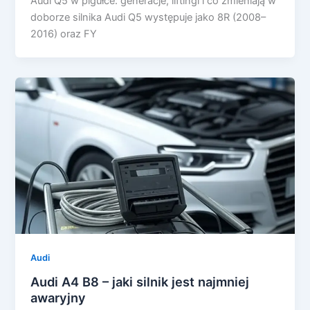
Audi Q5 w pigułce: generacje, liftingi i co zmieniają w
doborze silnika Audi Q5 występuje jako 8R (2008–
2016) oraz FY
Audi
Audi A4 B8 – jaki silnik jest najmniej
awaryjny