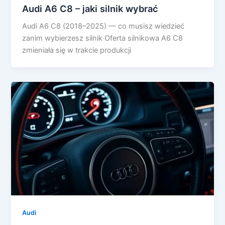
Audi A6 C8 – jaki silnik wybrać
Audi A6 C8 (2018–2025) — co musisz wiedzieć
zanim wybierzesz silnik Oferta silnikowa A6 C8
zmieniała się w trakcie produkcji
Audi